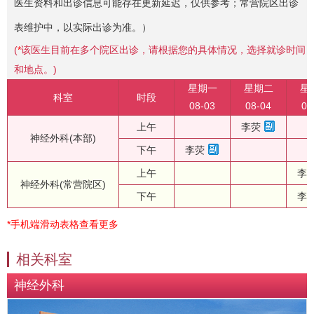
医生资料和出诊信息可能存在更新延迟，仅供参考；常营院区出诊
表维护中，以实际出诊为准。）
(
*
该医生目前在多个院区出诊，请根据您的具体情况，选择就诊时间
和地点。)
星期一
星期二
星
科室
时段
08-03
08-04
08
上午
李荧
神经外科(本部)
下午
李荧
上午
李
神经外科(常营院区)
下午
李
*手机端滑动表格查看更多
相关科室
神经外科