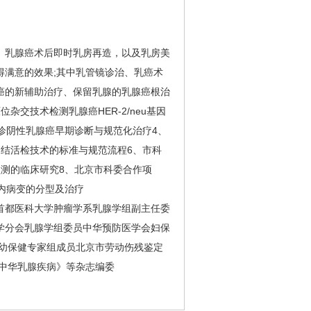
乳腺癌术后即时乳房再造，以及乳房美
满意的效果;其中乳管镜诊治、乳癌术
癌的新辅助治疗、保留乳腺的乳腺癌根治
交技术检测乳腺癌HER-2/neu基因
诊阴性乳腺癌早期诊断与规范化治疗4、
结活检技术的标准与规范流程6、市科
测的临床研究8、北京市科委合作项
内病变的分型及治疗
都医科大学肿瘤学系乳腺学组副主任委
学分会乳腺学组委员中华预防医学会妇保
妇幼保健专家组成员北京市劳动伤残鉴定
中华乳腺疾病》等杂志编委