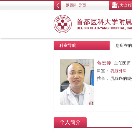
返回引导页
大众版
科室导航
您所在
蒋宏传
主任医师
科室：
乳腺外科
擅长： 乳腺癌的
个人简介