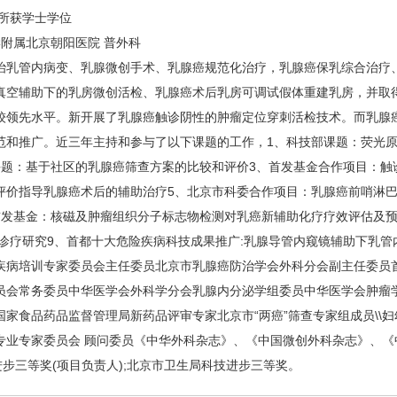
所获学士学位
附属北京朝阳医院 普外科
乳管内病变、乳腺微创手术、乳腺癌规范化治疗，乳腺癌保乳综合治疗、
真空辅助下的乳房微创活检、乳腺癌术后乳房可调试假体重建乳房，并取得
较领先水平。新开展了乳腺癌触诊阴性的肿瘤定位穿刺活检技术。而乳腺
和推广。近三年主持和参与了以下课题的工作，1、科技部课题：荧光原位杂
课题：基于社区的乳腺癌筛查方案的比较和评价3、首发基金合作项目：触
评价指导乳腺癌术后的辅助治疗5、北京市科委合作项目：乳腺癌前哨淋巴
首发基金：核磁及肿瘤组织分子标志物检测对乳癌新辅助化疗疗效评估及预
诊疗研究9、首都十大危险疾病科技成果推广:乳腺导管内窥镜辅助下乳管
病培训专家委员会主任委员北京市乳腺癌防治学会外科分会副主任委员首
员会常务委员中华医学会外科学分会乳腺内分泌学组委员中华医学会肿瘤
家食品药品监督管理局新药品评审专家北京市“两癌”筛查专家组成员\\
专业专家委员会 顾问委员《中华外科杂志》、《中国微创外科杂志》、《
三等奖(项目负责人);北京市卫生局科技进步三等奖。