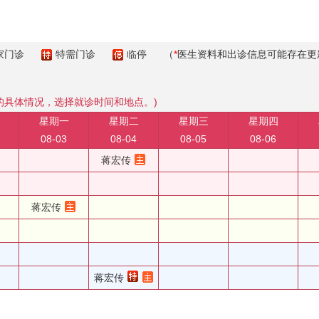
家门诊
特需门诊
临停
（
*
医生资料和出诊信息可能存在更
的具体情况，选择就诊时间和地点。)
星期一
星期二
星期三
星期四
08-03
08-04
08-05
08-06
蒋宏传
蒋宏传
蒋宏传