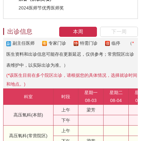
2024医师节优秀医师奖
出诊信息
本周
下一周
副主任医师
专家门诊
特需门诊
临停
（
*
医生资料和出诊信息可能存在更新延迟，仅供参考；常营院区出诊
表维护中，以实际出诊为准。）
(
*
该医生目前在多个院区出诊，请根据您的具体情况，选择就诊时间
和地点。)
星期一
星期二
星
科室
时段
08-03
08-04
08
上午
梁芳
高压氧科(本部)
下午
上午
高压氧科(常营院区)