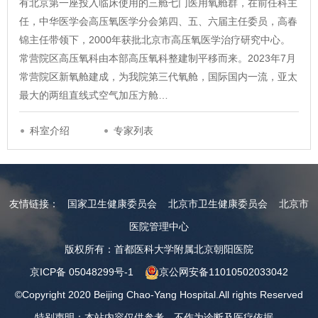
有北京第一座投入临床使用的三舱七门医用氧舱群，在前任科主
任，中华医学会高压氧医学分会第四、五、六届主任委员，高春
锦主任带领下，2000年获批北京市高压氧医学治疗研究中心。
常营院区高压氧科由本部高压氧科整建制平移而来。2023年7月
常营院区新氧舱建成，为我院第三代氧舱，国际国内一流，亚太
最大的两组直线式空气加压方舱…
科室介绍
专家列表
友情链接：
国家卫生健康委员会
北京市卫生健康委员会
北京市
医院管理中心
版权所有：首都医科大学附属北京朝阳医院
京ICP备 05048299号-1
京公网安备11010502033042
©Copyright 2020 Beijing Chao-Yang Hospital.All rights Reserved
特别声明：本站内容仅供参考，不作为诊断及医疗依据。