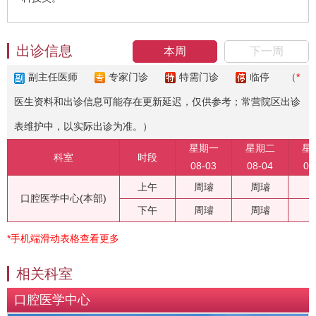
出诊信息
本周
下一周
副主任医师
专家门诊
特需门诊
临停
（
*
医生资料和出诊信息可能存在更新延迟，仅供参考；常营院区出诊
表维护中，以实际出诊为准。）
星期一
星期二
星
科室
时段
08-03
08-04
08
上午
周璿
周璿
口腔医学中心(本部)
下午
周璿
周璿
*手机端滑动表格查看更多
相关科室
口腔医学中心