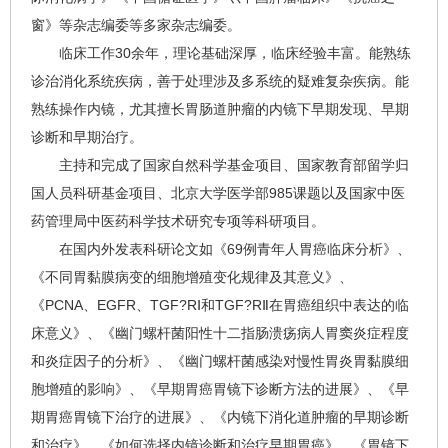
窗》等杂志编委等多家杂志编委。
临床工作30余年，理论基础深厚，临床经验丰富。能熟练
诊治消化系统疾病，善于处理涉及多系统的疑难复杂疾病。能
熟练操作内镜，尤其擅长胃肠道肿瘤的内镜下早期发现、早期
诊断和早期治疗。
主持和完成了国家自然科学基金项目、国家教育部留学归
国人员科研基金项目、北京大学医学部985课题以及国家中医
药管理局中医药科学技术研究专项等科研项目。
在国内外发表科研论文如《69例青年人胃癌临床分析》、
《不同胃黏膜病变的细胞增殖变化规律及其意义》、
《PCNA、EGFR、TGF?RⅠ和TGF?RⅡ在胃癌组织中表达的临
床意义》、《幽门螺杆菌阳性十二指肠溃疡病人胃窦炎症程度
和炎症因子的分析》、《幽门螺杆菌感染对慢性胃炎胃黏膜细
胞增殖的影响》、《早期胃癌胃镜下诊断方法的进展》、《早
期胃癌胃镜下治疗的进展》、《内镜下消化道肿瘤的早期诊断
和治疗》、《如何选择内镜诊断和治疗早期胃癌》、《胃镜下