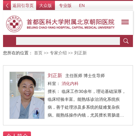
返回引导页
大众版
专业版
EN
您所在的位置：
首页
>>
专家介绍
>>
刘正新
刘正新
主任医师 博士生导师
科室：
消化内科
擅长： 临床工作30余年，理论基础深厚，
临床经验丰富。能熟练诊治消化系统疾
病，善于处理涉及多系统的疑难复杂疾
病。能熟练操作内镜，尤其擅长胃肠道肿
瘤的内镜下早期发现、早期诊断和早期治
疗。