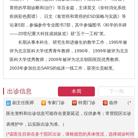
胃癌的早期诊断和治疗》等百余篇，主译英文《奈特消化系统
疾病彩色图谱》、日文《食管癌和胃癌的ESD策略与实践》等
论著5部，参编参作专业图书7部，其中参编图书《科学的丰碑
——20世纪重大科技成就纵览》获“五个一工程”奖。
长期从事本科生、研究生和进修生的教学工作，1995年被
评为北京医科大学优秀青年教师，1996年、1999年被评为北京
医科大学优秀教师；2009年被评为北京朝阳医院优秀教师。
2003年参加抗击SARS的临床一线工作，获突出贡献奖。
出诊信息
本周
下一周
副主任医师
专家门诊
特需门诊
临停
（
*
医生资料和出诊信息可能存在更新延迟，仅供参考；常营院区出诊
表维护中，以实际出诊为准。）
(
*
该医生目前在多个院区出诊，请根据您的具体情况，选择就诊时间