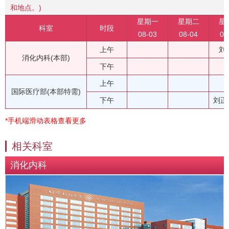
和地点。)
星期一
星期二
星
科室
时段
08-03
08-04
08
上午
刘
消化内科(本部)
下午
上午
国际医疗部(本部特需)
下午
刘正
*手机端滑动表格查看更多
相关科室
消化内科