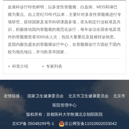
血液科诊疗特色鲜明，以多发性骨髓瘤、白血病、MDS和淋巴
瘤为重点。自上世纪70年代以来，主要针对多发性骨髓瘤进行专
项研究，获得国家及省市科研课题多项，牵头制定行业标准及共
识，积极推动国内骨髓瘤的规范化诊疗，每年诊治全国各地及境
外的骨髓瘤患者3000余人次，包括大量重症及疑难转诊病患。
是国内极负盛名的骨髓瘤诊疗中心，在骨髓瘤诊疗方面处于国内
较为领先地位，并与欧美等国家…
科室介绍
专家列表
友情链接：
国家卫生健康委员会
北京市卫生健康委员会
北京市
医院管理中心
版权所有：首都医科大学附属北京朝阳医院
京ICP备 05048299号-1
京公网安备11010502033042