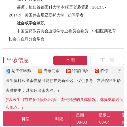
讲师，担任首都医科大学本科理论课授课，2013.9-
2014.9 美国弗吉尼亚联邦大学 访问学者
社会或学会兼职
中国医药教育协会血液学专业委员会委员，中国医药教育
协会白血病分会常委
出诊信息
本周
下一周
副主任医师
专家门诊
特需门诊
临停
（
*
医生资料和出诊信息可能存在更新延迟，仅供参考；常营院区出诊
表维护中，以实际出诊为准。）
(
*
该医生目前在多个院区出诊，请根据您的具体情况，选择就诊时间
和地点。)
星期一
星期二
星
科室
时段
08-03
08-04
08