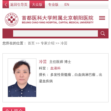
返回引导页
大众版
专业版
EN
您所在的位置：
首页
>>
专家介绍
>>
冷芸
冷芸
主任医师 博士
科室：
血液科
擅长： 多发性骨髓瘤，白血病淋巴瘤，出
凝血疾病