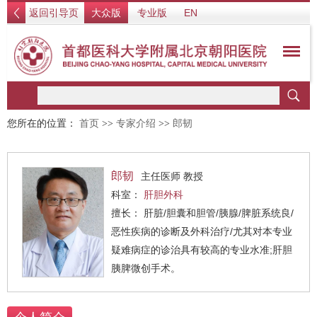
返回引导页
大众版
专业版
EN
您所在的位置：
首页
>>
专家介绍
>>
郎韧
郎韧
主任医师 教授
科室：
肝胆外科
擅长： 肝脏/胆囊和胆管/胰腺/脾脏系统良/
恶性疾病的诊断及外科治疗/尤其对本专业
疑难病症的诊治具有较高的专业水准;肝胆
胰脾微创手术。