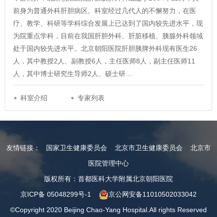
前身为普通外科肝胆病区。科室经过几代人的不懈努力，在医
疗、教学、科研等学科综合发展上已达到了国内较先进水平，现
为院重点学科，目前在我国肝胆外科、肝脏移植、胰腺外科领域
处于国内较先进水平。北京朝阳医院肝胆胰脾外科现有医生26
人，其中教授2人、副教授6人，主任医师8人，副主任医师11
人，其中博士研究生导师2人、硕士研…
科室介绍
专家列表
友情链接：
国家卫生健康委员会
北京市卫生健康委员会
北京市
医院管理中心
版权所有：首都医科大学附属北京朝阳医院
京ICP备 05048299号-1
京公网安备11010502033042
©Copyright 2020 Beijing Chao-Yang Hospital.All rights Reserved