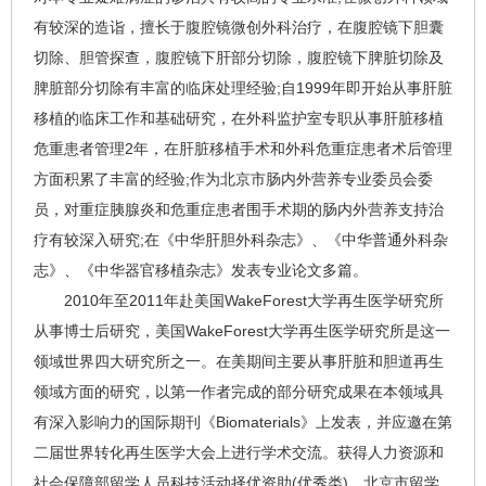
有较深的造诣，擅长于腹腔镜微创外科治疗，在腹腔镜下胆囊
切除、胆管探查，腹腔镜下肝部分切除，腹腔镜下脾脏切除及
脾脏部分切除有丰富的临床处理经验;自1999年即开始从事肝脏
移植的临床工作和基础研究，在外科监护室专职从事肝脏移植
危重患者管理2年，在肝脏移植手术和外科危重症患者术后管理
方面积累了丰富的经验;作为北京市肠内外营养专业委员会委
员，对重症胰腺炎和危重症患者围手术期的肠内外营养支持治
疗有较深入研究;在《中华肝胆外科杂志》、《中华普通外科杂
志》、《中华器官移植杂志》发表专业论文多篇。
2010年至2011年赴美国WakeForest大学再生医学研究所
从事博士后研究，美国WakeForest大学再生医学研究所是这一
领域世界四大研究所之一。在美期间主要从事肝脏和胆道再生
领域方面的研究，以第一作者完成的部分研究成果在本领域具
有深入影响力的国际期刊《Biomaterials》上发表，并应邀在第
二届世界转化再生医学大会上进行学术交流。获得人力资源和
社会保障部留学人员科技活动择优资助(优秀类)、北京市留学