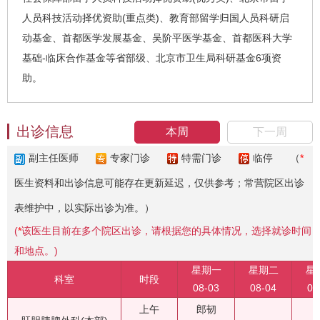
人员科技活动择优资助(重点类)、教育部留学归国人员科研启
动基金、首都医学发展基金、吴阶平医学基金、首都医科大学
基础-临床合作基金等省部级、北京市卫生局科研基金6项资
助。
出诊信息
本周
下一周
副主任医师
专家门诊
特需门诊
临停
（
*
医生资料和出诊信息可能存在更新延迟，仅供参考；常营院区出诊
表维护中，以实际出诊为准。）
(
*
该医生目前在多个院区出诊，请根据您的具体情况，选择就诊时间
和地点。)
星期一
星期二
星
科室
时段
08-03
08-04
08
上午
郎韧