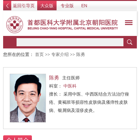
返回引导页
大众版
专业版
EN
您所在的位置：
首页
>>
专家介绍
>>
陈勇
陈勇
主任医师
科室：
中医科
擅长： 采用中医、中西医结合方法治疗痤
疮、黄褐班等损容性皮肤病及瘙痒性皮肤
病、银屑病及湿疹皮炎。