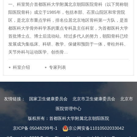
一、科室简介首都医科大学附属北京朝阳医院骨科（以下简称朝
阳医院骨科）成立于1985年，包括本部、石景山院区和常营院
区，是北京市重点学科，排名位居北京地区骨科第一方队，是首
都医科大学骨外科学系的重点专科及主任科室，为首都医科大学
首批博士点、博士后流动站。经过多代人的努力，朝阳骨科已经
发展成为集临床、科研、教学、保健和预防于一体，脊柱外科、
关节外科与运动医学、创伤骨…
科室介绍
专家列表
友情链接：
国家卫生健康委员会
北京市卫生健康委员会
北京市
医院管理中心
版权所有：首都医科大学附属北京朝阳医院
京ICP备 05048299号-1
京公网安备11010502033042