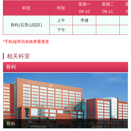
星期一
星期二
星
科室
时段
08-10
08-11
08
上午
李健
骨科(石景山院区)
下午
*手机端滑动表格查看更多
相关科室
骨科
骨科