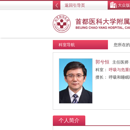
返回引导页
大众版
科室导航
您所在
郭兮恒
主任医师
科室：
呼吸与危重
擅长： 呼吸和睡
个人简介