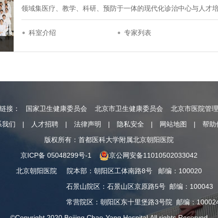
领域集医疗、教学、科研、预防于一体的现代化诊治中心与人才培养基地
科室介绍
专家列表
情链接：
国家卫生健康委员会
北京市卫生健康委员会
北京市医院管
系我们
|
人才招聘
|
法律声明
|
隐私安全
|
网站地图
|
帮助
版权所有：首都医科大学附属北京朝阳医院
京ICP备 05048299号-1
京公网安备11010502033042
北京朝阳医院
院本部
：
朝阳区工体南路8号
邮编：100020
石景山院区
：
石景山区京原路5号
邮编：100043
常营院区
：
朝阳区东十里堡路3号院
邮编：10002
©Copyright 2020 Beijing Chao-Yang Hospital.All rights Reserved