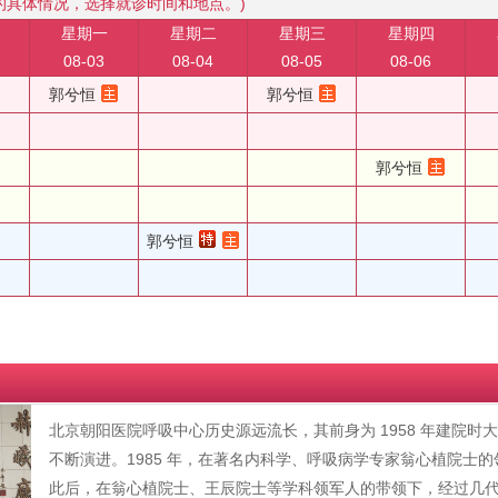
的具体情况，选择就诊时间和地点。)
星期一
星期二
星期三
星期四
08-03
08-04
08-05
08-06
郭兮恒
郭兮恒
郭兮恒
郭兮恒
北京朝阳医院呼吸中心历史源远流长，其前身为 1958 年建院
不断演进。1985 年，在著名内科学、呼吸病学专家翁心植院士
此后，在翁心植院士、王辰院士等学科领军人的带领下，经过几