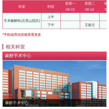
星期一
星期二
星
科室
时段
08-03
08-04
08
上午
手术麻醉科(石景山院区)
下午
王振元
*手机端滑动表格查看更多
相关科室
麻醉手术中心
麻醉手术中心