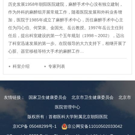
历史发展1958年朝阳医院建院，麻醉手术中心没有独立建制，
作为外科的麻醉组开展常规工作，随着医院发展和外科业务增
加，医院于1985年成立了麻醉手术中心，历任麻醉手术中心主
任为闫心伯、何荣泉、金国光、岳云教授。1997年岳云主任到
任后，提出科室建设的第一个五年规划（1998～2002），迈出
了科室迅速发展的第一步。在院领导的大力支持下，相继开展了
心脏、器官移植等特大手术的麻醉工作…
科室介绍
专家列表
友情链接：
国家卫生健康委员会
北京市卫生健康委员会
北京市
医院管理中心
版权所有：首都医科大学附属北京朝阳医院
京ICP备 05048299号-1
京公网安备11010502033042