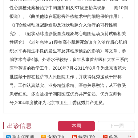
性心肌梗死溶栓治疗中胸痛加剧及ST段更抬高现象——附10例
报道》、《曲美他嗪在冠脉旁路移植术中的细胞保护作用》、
《门诊经桡动脉冠脉造影及冠状动脉介入治疗的可行性研
究》、《冠状动脉造影慢血流现象与心电图运动负荷试验相关
性研究》《老年急性ST段抬高心肌梗死急诊介入治疗后心肌组
织水平再灌注不良的发生率及其临床预后的影响》等文章，参
编学术专著4部。外语水平较好，多年从事首都医科大学三系的
医学英语的教学工作。2010年7月-2011年8月作为北京市第六
批援藏干部在拉萨市人民医院工作，并获得优秀援藏干部称
号。工作认真踏实、业务精益求精、医患关系融洽，从不收受
患者红包。多次被授予朝阳医院优秀共产党员、优秀医师称
号;2004年度被评为北京市卫生工委优秀共产党员。
出诊信息
本周
下一周
副主任医师
专家门诊
特需门诊
临停
（
*