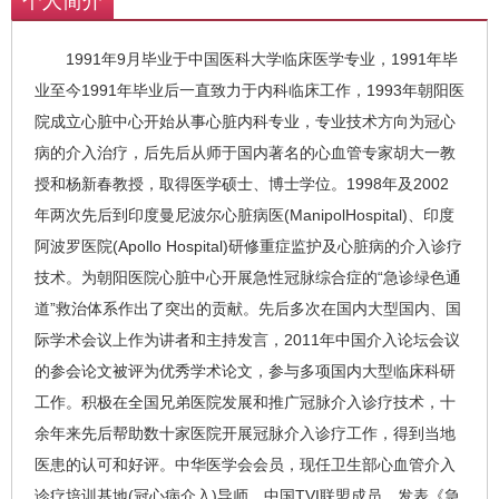
个人简介
1991年9月毕业于中国医科大学临床医学专业，1991年毕
业至今1991年毕业后一直致力于内科临床工作，1993年朝阳医
院成立心脏中心开始从事心脏内科专业，专业技术方向为冠心
病的介入治疗，后先后从师于国内著名的心血管专家胡大一教
授和杨新春教授，取得医学硕士、博士学位。1998年及2002
年两次先后到印度曼尼波尔心脏病医(ManipolHospital)、印度
阿波罗医院(Apollo Hospital)研修重症监护及心脏病的介入诊疗
技术。为朝阳医院心脏中心开展急性冠脉综合症的“急诊绿色通
道”救治体系作出了突出的贡献。先后多次在国内大型国内、国
际学术会议上作为讲者和主持发言，2011年中国介入论坛会议
的参会论文被评为优秀学术论文，参与多项国内大型临床科研
工作。积极在全国兄弟医院发展和推广冠脉介入诊疗技术，十
余年来先后帮助数十家医院开展冠脉介入诊疗工作，得到当地
医患的认可和好评。中华医学会会员，现任卫生部心血管介入
诊疗培训基地(冠心病介入)导师，中国TVI联盟成员。发表《急