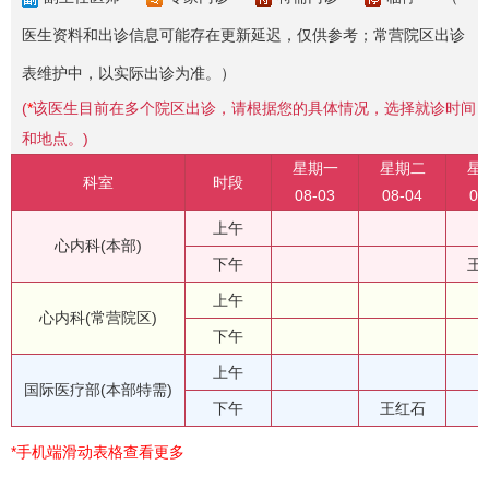
医生资料和出诊信息可能存在更新延迟，仅供参考；常营院区出诊
表维护中，以实际出诊为准。）
(
*
该医生目前在多个院区出诊，请根据您的具体情况，选择就诊时间
和地点。)
星期一
星期二
星
科室
时段
08-03
08-04
08
上午
心内科(本部)
下午
王
上午
心内科(常营院区)
下午
上午
国际医疗部(本部特需)
下午
王红石
*手机端滑动表格查看更多