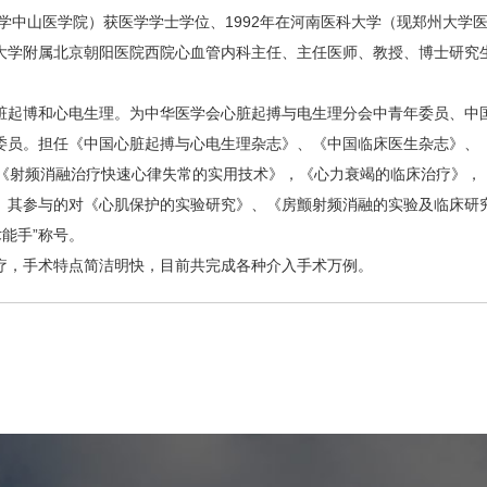
大学中山医学院）获医学学士学位、1992年在河南医科大学（现郑州大学医
大学附属北京朝阳医院西院心血管内科主任、主任医师、教授、博士研究
脏起博和心电生理。为中华医学会心脏起搏与电生理分会中青年委员、中
委员。担任《中国心脏起搏与心电生理杂志》、《中国临床医生杂志》、
编《射频消融治疗快速心律失常的实用技术》，《心力衰竭的临床治疗》，
。其参与的对《心肌保护的实验研究》、《房颤射频消融的实验及临床研
术能手”称号。
疗，手术特点简洁明快，目前共完成各种介入手术万例。