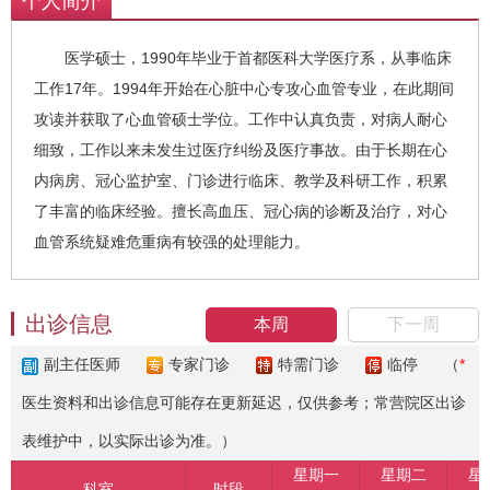
个人简介
医学硕士，1990年毕业于首都医科大学医疗系，从事临床
工作17年。1994年开始在心脏中心专攻心血管专业，在此期间
攻读并获取了心血管硕士学位。工作中认真负责，对病人耐心
细致，工作以来未发生过医疗纠纷及医疗事故。由于长期在心
内病房、冠心监护室、门诊进行临床、教学及科研工作，积累
了丰富的临床经验。擅长高血压、冠心病的诊断及治疗，对心
血管系统疑难危重病有较强的处理能力。
出诊信息
本周
下一周
副主任医师
专家门诊
特需门诊
临停
（
*
医生资料和出诊信息可能存在更新延迟，仅供参考；常营院区出诊
表维护中，以实际出诊为准。）
星期一
星期二
星
科室
时段