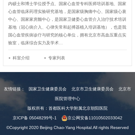
内硕士和博士学位授予点、国家心血管专科医师培训基地、国家
心血管临床药理实验研究基地，是国家级胸痛中心、国家级心衰
中心、国家家房颤中心，是国家卫健委心血管介入治疗技术培训
基地（冠心病介入、心律失常和起搏器植入培训基地），也是我
国心血管疾病诊疗与研究的核心单位，拥有北京市高血压重点实
验室，临床综合实力及学术…
科室介绍
专家列表
友情链接：
国家卫生健康委员会
北京市卫生健康委员会
北京市
医院管理中心
版权所有：首都医科大学附属北京朝阳医院
京ICP备 05048299号-1
京公网安备11010502033042
©Copyright 2020 Beijing Chao-Yang Hospital.All rights Reserved