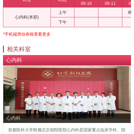
08-10
08-11
08
上午
林
心内科(本部)
下午
*手机端滑动表格查看更多
相关科室
心内科
心内科
首都医科大学附属北京朝阳医院心内科是国家重点临床学科、国