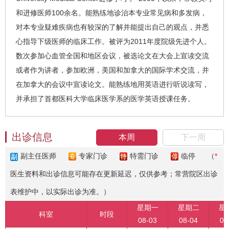
和进修医师100余名。能熟练地诊治本专业常见病和多发病，
对本专业疑难疾病也有较深的了解并能提出自己的观点，并悉
心指导下级医师的临床工作。被评为2011年度院级先进个人。
数次参加心血管全国和地区会议，被选论文在大会上宣读交流
或者作为讲者，参加欧洲，美国和加拿大的国际学术交流，并
在加拿大的会议中宣读论文。能熟练地用英语进行听说读写，
并承担了首都医科大学临床医学系的医学英语授课任务。
出诊信息
本周
下一周
副主任医师
专家门诊
特需门诊
临停
（
*
医生资料和出诊信息可能存在更新延迟，仅供参考；常营院区出诊
表维护中，以实际出诊为准。）
星期一
星期二
星
科室
时段
08-03
08-04
08