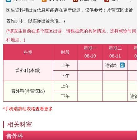
医生资料和出诊信息可能存在更新延迟，仅供参考；常营院区出诊
表维护中，以实际出诊为准。）
(
*
该医生目前在多个院区出诊，请根据您的具体情况，选择就诊时间
和地点。)
星期一
星期二
星
科室
时段
08-10
08-11
08
上午
谢德红
普外科(本部)
下午
上午
普外科(常营院区)
下午
谢德
*手机端滑动表格查看更多
相关科室
普外科