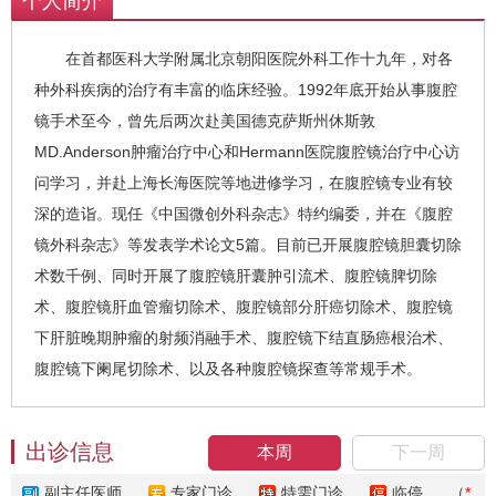
个人简介
方面有较深的造诣，为患者减少手术痛
苦、缩短愈后时间、改善生活质量的同时
在首都医科大学附属北京朝阳医院外科工作十九年，对各
达到了开腹手术同样的治疗效果。目前已
种外科疾病的治疗有丰富的临床经验。1992年底开始从事腹腔
开展了腹腔镜肝囊肿引流术、腹腔镜脾切
镜手术至今，曾先后两次赴美国德克萨斯州休斯敦
除术、腹腔镜肝血管瘤切除术、腹腔镜部
MD.Anderson肿瘤治疗中心和Hermann医院腹腔镜治疗中心访
分肝癌切除术、腹腔镜下肝脏晚期肿瘤的
问学习，并赴上海长海医院等地进修学习，在腹腔镜专业有较
射频消融手术、腹腔镜下结直肠癌根治
术、腹腔镜下阑尾切除术，以及各种腹腔
深的造诣。现任《中国微创外科杂志》特约编委，并在《腹腔
镜探查等常规手术。
镜外科杂志》等发表学术论文5篇。目前已开展腹腔镜胆囊切除
术数千例、同时开展了腹腔镜肝囊肿引流术、腹腔镜脾切除
术、腹腔镜肝血管瘤切除术、腹腔镜部分肝癌切除术、腹腔镜
下肝脏晚期肿瘤的射频消融手术、腹腔镜下结直肠癌根治术、
腹腔镜下阑尾切除术、以及各种腹腔镜探查等常规手术。
出诊信息
本周
下一周
副主任医师
专家门诊
特需门诊
临停
（
*