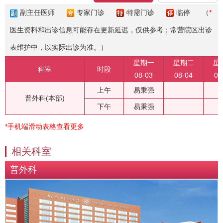
副主任医师
专家门诊
特需门诊
临停
（
*
医生资料和出诊信息可能存在更新延迟，仅供参考；常营院区出诊
表维护中，以实际出诊为准。）
星期一
星期二
星
科室
时段
08-03
08-04
08
上午
易秉强
普外科(本部)
下午
易秉强
*手机端滑动表格查看更多
相关科室
普外科