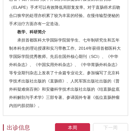
（ELAPE）手术可以有效降低局部复发率。对于直肠癌术后吻
合口狭窄的处理亦积累了较为丰富的经验。在慢传输型便秘的
手术治疗方面亦有一定造诣。
教学、科研简介
承担首都医科大学国际学院留学生、七年制研究生和五年
制本科生的理论授课和实习带教工作。2014年获得首都医科大
学国际学院优秀教师。先后在国外核心期刊（SCI）、《中华
外科杂志》、《中国实用外科杂志》、《中华胃肠外科杂志》
等专业期刊杂志上发表了十余篇专业论文。参加编写了北京科
学技术出版社出版的《直肠癌》、人民军医出版社出版的《普
外科疑难病百例》和安徽科学技术出版社出版的《结直肠盆底
外科解剖与手术学》三部专著。参译国外专著《低位直肠肿瘤
内括约肌切除》。
出诊信息
本周
下一周