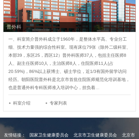
普外科
一、科室简介普外科成立于1960年，是整体水平高、专业分工
细、技术力量强的综合性科室。现有床位79张（除外二级科室、
本部39，东区25，西区12）普外科医师37人，包括主任医师8
人、副主任医师10人，主治医师8人，住院医师11人(占
20.59%)，86%以上获博士、硕士学位，近1/3有国外留学访问
经历。朝阳医院普外科是北京市首批住院医师规范化培训基地，
也是普通外科专科医师准入培训中心，担负着…
科室介绍
专家列表
友情链接：
国家卫生健康委员会
北京市卫生健康委员会
北京市