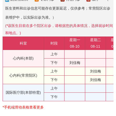
医生资料和出诊信息可能存在更新延迟，仅供参考；常营院区出诊
表维护中，以实际出诊为准。）
(
*
该医生目前在多个院区出诊，请根据您的具体情况，选择就诊时间
和地点。)
星期一
星期二
星
科室
时段
08-10
08-11
08
上午
心内科(本部)
下午
刘佳梅
上午
刘佳梅
心内科(常营院区)
下午
刘佳梅
上午
国际医疗部(本部特需)
下午
*手机端滑动表格查看更多