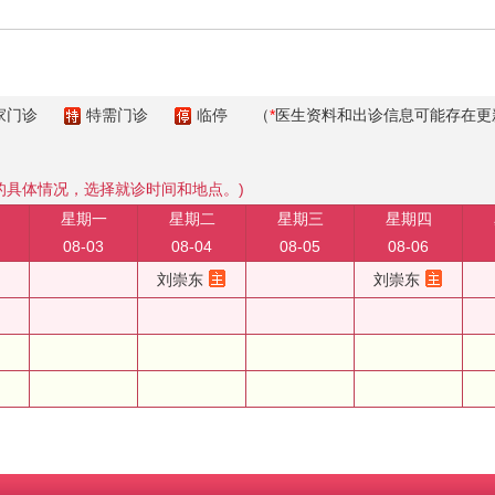
家门诊
特需门诊
临停
（
*
医生资料和出诊信息可能存在更
的具体情况，选择就诊时间和地点。)
星期一
星期二
星期三
星期四
08-03
08-04
08-05
08-06
刘崇东
刘崇东