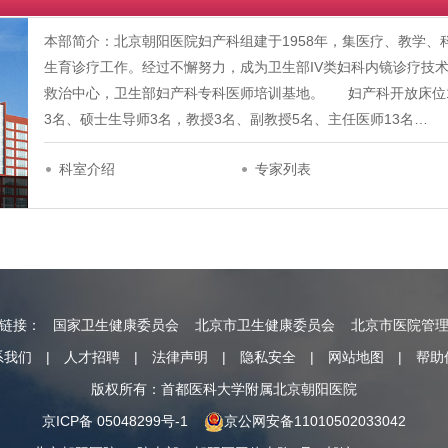
本部简介：北京朝阳医院妇产科组建于1958年，集医疗、教学
生育诊疗工作。经过不懈努力，成为卫生部IV类妇科内镜诊疗技
救治中心，卫生部妇产科专科医师培训基地。 妇产科开放床位1
3名、硕士生导师3名，教授3名、副教授5名、主任医师13名…
科室介绍
专家列表
情链接：
国家卫生健康委员会
北京市卫生健康委员会
北京市医院管
系我们
|
人才招聘
|
法律声明
|
隐私安全
|
网站地图
|
帮助
版权所有：首都医科大学附属北京朝阳医院
京ICP备 05048299号-1
京公网安备11010502033042