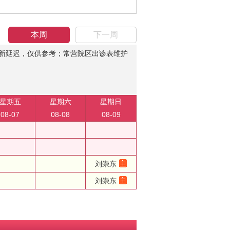
本周
下一周
新延迟，仅供参考；常营院区出诊表维护
星期五
星期六
星期日
08-07
08-08
08-09
刘崇东
刘崇东