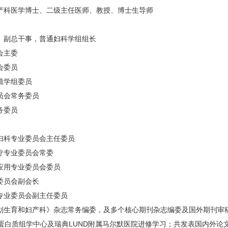
产科医学博⼠、二级主任医师、教授、博⼠
⽣导师
、副总⼲事，普通妇科学组组⻓
会主委
会委员
殖学组委员
员会常务委员
务委员
妇科专业委员会主任委员
疗专业委员会常委
应⽤专业委员会委员
委员会副会⻓
专业委员会副主任委员
划⽣育和妇产科》杂志常务编委，及多个核
⼼期刊杂志编委及国外期刊审
蛋白质组学中心及瑞典LUND附属马尔默医院进修学习；共发表国内外论文1