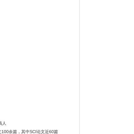
稿⼈
00余篇，其中SCI论文近60篇