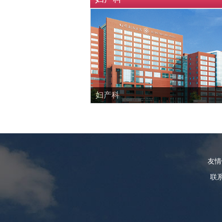
妇产科
友
联