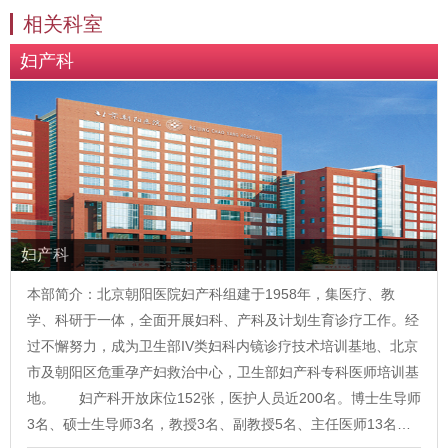
相关科室
妇产科
妇产科
本部简介：北京朝阳医院妇产科组建于1958年，集医疗、教
学、科研于一体，全面开展妇科、产科及计划生育诊疗工作。经
过不懈努力，成为卫生部IV类妇科内镜诊疗技术培训基地、北京
市及朝阳区危重孕产妇救治中心，卫生部妇产科专科医师培训基
地。 妇产科开放床位152张，医护人员近200名。博士生导师
3名、硕士生导师3名，教授3名、副教授5名、主任医师13名…