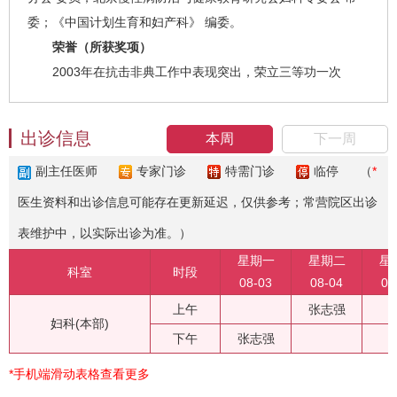
委；《中国计划生育和妇产科》 编委。
荣誉（所获奖项）
2003年在抗击非典工作中表现突出，荣立三等功一次
出诊信息
本周
下一周
副主任医师
专家门诊
特需门诊
临停
（
*
医生资料和出诊信息可能存在更新延迟，仅供参考；常营院区出诊
表维护中，以实际出诊为准。）
星期一
星期二
星
科室
时段
08-03
08-04
08
上午
张志强
妇科(本部)
下午
张志强
*手机端滑动表格查看更多