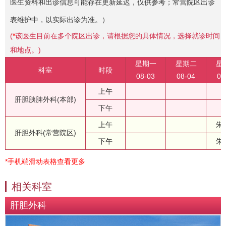
医生资料和出诊信息可能存在更新延迟，仅供参考；常营院区出诊
表维护中，以实际出诊为准。）
(
*
该医生目前在多个院区出诊，请根据您的具体情况，选择就诊时间
和地点。)
星期一
星期二
星
科室
时段
08-03
08-04
08
上午
肝胆胰脾外科(本部)
下午
上午
朱
肝胆外科(常营院区)
下午
朱
*手机端滑动表格查看更多
相关科室
肝胆外科