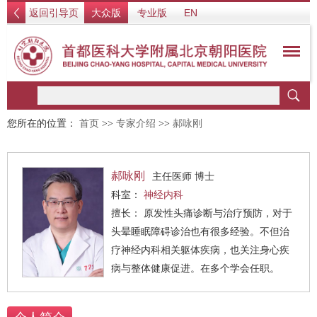
返回引导页
大众版
专业版
EN
您所在的位置：
首页
>>
专家介绍
>>
郝咏刚
郝咏刚
主任医师 博士
科室：
神经内科
擅长： 原发性头痛诊断与治疗预防，对于
头晕睡眠障碍诊治也有很多经验。不但治
疗神经内科相关躯体疾病，也关注身心疾
病与整体健康促进。在多个学会任职。