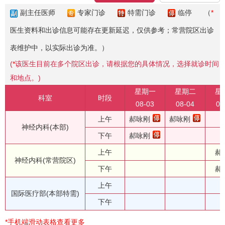
副主任医师
专家门诊
特需门诊
临停
（
*
医生资料和出诊信息可能存在更新延迟，仅供参考；常营院区出诊
表维护中，以实际出诊为准。）
(
*
该医生目前在多个院区出诊，请根据您的具体情况，选择就诊时间
和地点。)
星期一
星期二
星
科室
时段
08-03
08-04
08
上午
郝咏刚
郝咏刚
神经内科(本部)
下午
郝咏刚
上午
郝
神经内科(常营院区)
下午
郝
上午
国际医疗部(本部特需)
下午
*手机端滑动表格查看更多