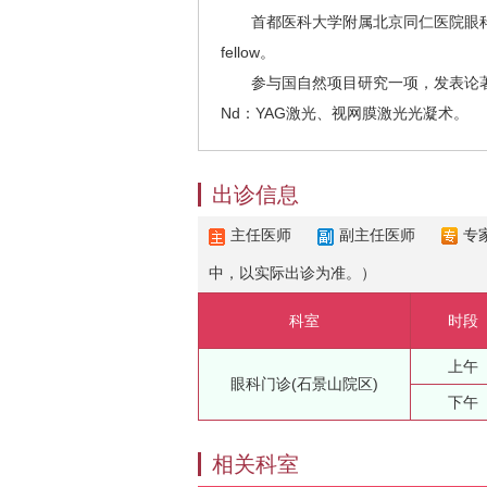
首都医科大学附属北京同仁医院眼科学硕
fellow。
参与国自然项目研究一项，发表论著
Nd：YAG激光、视网膜激光光凝术。
出诊信息
主任医师
副主任医师
专
中，以实际出诊为准。）
科室
时段
上午
眼科门诊(石景山院区)
下午
相关科室