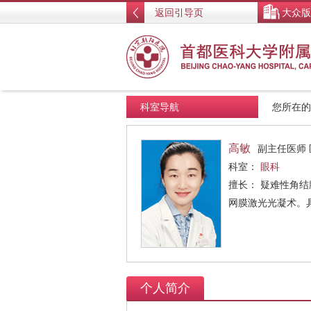
返回引导页
大众版
科室导航
您所在
高敏
副主任医师
科室：
眼科
擅长： 疑难性角
网膜激光光凝术。
个人简介