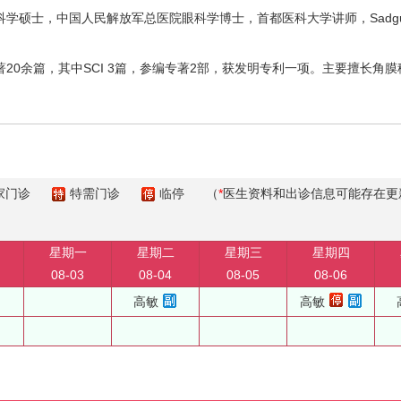
士，中国人民解放军总医院眼科学博士，首都医科大学讲师，Sadguru.Netra
20余篇，其中SCI 3篇，参编专著2部，获发明专利一项。主要擅长角
家门诊
特需门诊
临停
（
*
医生资料和出诊信息可能存在更
星期一
星期二
星期三
星期四
08-03
08-04
08-05
08-06
高敏
高敏