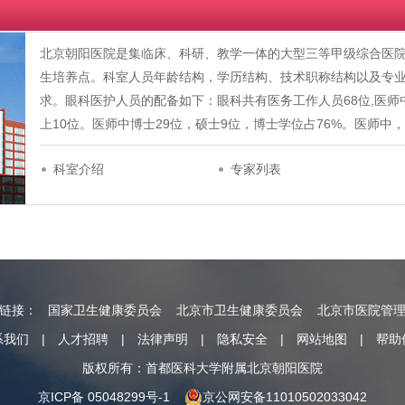
北京朝阳医院是集临床、科研、教学一体的大型三等甲级综合医
生培养点。科室人员年龄结构，学历结构、技术职称结构以及专
求。眼科医护人员的配备如下：眼科共有医务工作人员68位,医师中30
上10位。医师中博士29位，硕士9位，博士学位占76%。医师中
科室介绍
专家列表
情链接：
国家卫生健康委员会
北京市卫生健康委员会
北京市医院管
系我们
|
人才招聘
|
法律声明
|
隐私安全
|
网站地图
|
帮助
版权所有：首都医科大学附属北京朝阳医院
京ICP备 05048299号-1
京公网安备11010502033042