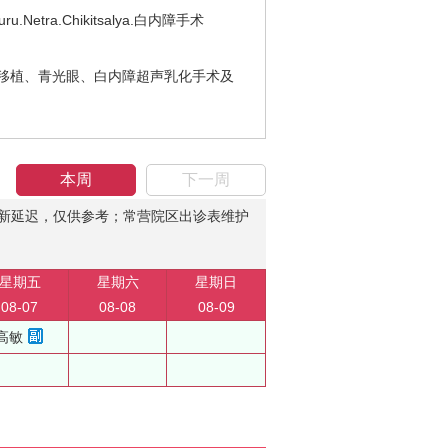
.Chikitsalya.白内障手术
膜移植、青光眼、白内障超声乳化手术及
本周
下一周
新延迟，仅供参考；常营院区出诊表维护
星期五
星期六
星期日
08-07
08-08
08-09
高敏