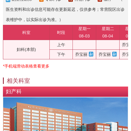
医生资料和出诊信息可能存在更新延迟，仅供参考；常营院区出诊
表维护中，以实际出诊为准。）
星期一
星期二
星
科室
时段
08-03
08-04
08
上午
乔宝
妇科(本部)
下午
乔宝丽
乔宝丽
乔宝
*手机端滑动表格查看更多
相关科室
妇产科