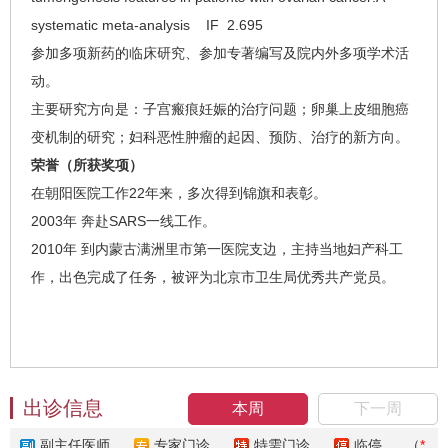
systematic meta-analysis IF 2.695
参加多项新药的临床研究、参加专著编写及院内外多项学术活
动。
主要研究方向是：子宫瘢痕妊娠的治疗问题；卵巢上皮细胞癌
变机制的研究；妇科恶性肿瘤的起因、预防、治疗的新方向。
荣誉（所获奖项）
在朝阳医院工作22年来，多次得到锦旗和表彰。
2003年 奔赴SARS一线工作。
2010年 到内蒙古满洲里市第一医院支边，主持当地妇产科工
作，出色完成了任务，被评为北京市卫生局优秀共产党员。
出诊信息
本周
下一周
副主任医师
专家门诊
特需门诊
临停
（
*