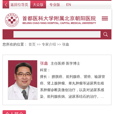
返回引导页
大众版
专业版
EN
您所在的位置：
首页
>>
专家介绍
>>
张鑫
张鑫
主任医师 医学博士
科室：
擅长： 膀胱癌、前列腺癌、肾癌、输尿管
癌、肾上腺肿瘤、睾丸肿瘤等泌尿男生殖
系肿瘤诊断及微创治疗，以及对泌尿系感
染、前列腺疾病、泌尿系结石的治疗。熟
练掌握腹腔镜、经皮肾镜、输尿管镜碎石
等泌尿外科手术。