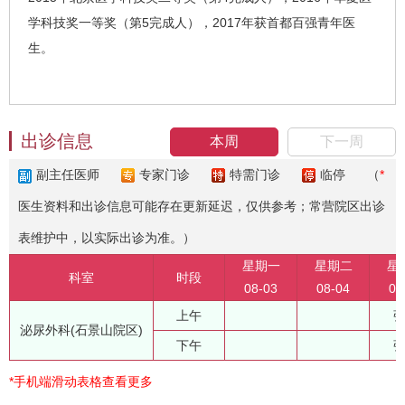
学科技奖一等奖（第5完成人），2017年获首都百强青年医
生。
出诊信息
本周
下一周
副主任医师
专家门诊
特需门诊
临停
（
*
医生资料和出诊信息可能存在更新延迟，仅供参考；常营院区出诊
表维护中，以实际出诊为准。）
星期一
星期二
星
科室
时段
08-03
08-04
08
上午
泌尿外科(石景山院区)
下午
*手机端滑动表格查看更多