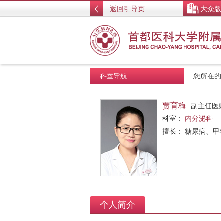
返回引导页
大众版
科室导航
您所在
贾育梅
副主任医
科室：
内分泌科
擅长： 糖尿病、
个人简介