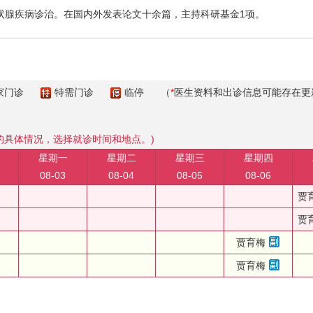
腺疾病诊治。在国内外发表论文十余篇，主持科研基金1项。
家门诊
特需门诊
临停
（
*
医生资料和出诊信息可能存在更
的具体情况，选择就诊时间和地点。)
星期一
星期二
星期三
星期四
08-03
08-04
08-05
08-06
贾
贾
贾育梅
贾育梅