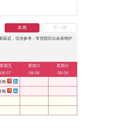
本周
下一周
新延迟，仅供参考；常营院区出诊表维护
星期五
星期六
星期日
08-07
08-08
08-09
育梅
育梅