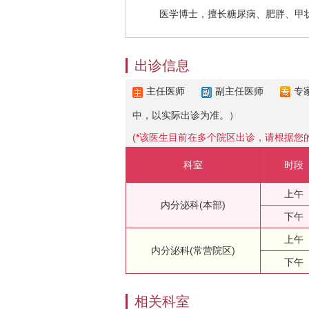
医学博士，擅长糖尿病、肥胖、甲状
出诊信息
主任医师
副主任医师
专
中，以实际出诊为准。）
(
*
该医生目前在多个院区出诊，请根据您
科室
时段
上午
内分泌科(本部)
下午
上午
内分泌科(常营院区)
下午
相关科室