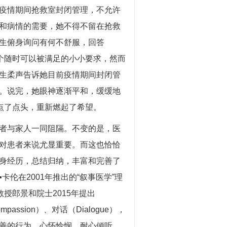
疫情期间抢救室封闭管理，不允许
和病情的需要，她不得不留在抢救
生俯身询问有何不舒服，回答
个随时可以被满足的小小要求，然而
生柔声告诉她目前疫情期间封闭管
。说完，她眼神逐渐平和，缓缓地
点了点头，重新燃起了希望。
者与家人一同阻隔。不变的是，医
对患者来说尤显重要。而这也恰恰
身经历，总结归纳，丰富和完善了
伦在2001年推出的“叙事医学”理
授郎景和院士2015年提出
passion）、对话（Dialogue），
善的行为，心怀怜悯、耐心倾听、