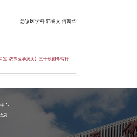
急诊医学科 郭睿文 何新华
科室-叙事医学病历】三十载侧弯蠕行，
理中心
信息