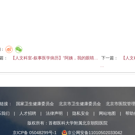
到：
篇：
【人文科室-叙事医学病历】“阿姨，我的眼睛…
下一篇：
【人文
…
情链接：
国家卫生健康委员会
北京市卫生健康委员会
北京市医院管
系我们
|
人才招聘
|
法律声明
|
隐私安全
|
网站地图
|
帮助
版权所有：首都医科大学附属北京朝阳医院
京ICP备 05048299号-1
京公网安备11010502033042