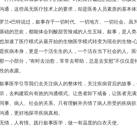
沟通，这些虽无医疗技术上的要求，却是医务人员素质的基本体
罗兰▪巴特说过，叙事存于一切时代、一切地方、一切社会。虽
基础的悲欢，都能体会到酸甜苦辣咸的人生五味。叙事，是人类
也加速了医疗模式从最开始的生物医学模式转变为现在的生物-心
是疾病本身，更是一个活生生的人，一个活在当下社会的人。医
那一小部分，“有时去治愈，常常去帮助，总是去安慰”不仅仅是
性的表露。
叙事医学引导我们去关注病人的整体性，关注疾病背后的故事，
听，去构建双向有效的沟通模式。让患者卸下戒备，让医者充满
同事、病人、社会的关系。只有理解并共情了病人所受的疾病折
沟通，更好地探寻疾病真相。
无情，人有情。践行叙事医学，做一有温度的白衣天使。