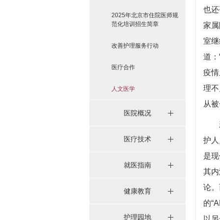
也还
2025年北京市住院医师规
范化培训招生简章
家属
室继
改善护理服务行动
道：
医疗合作
疫情
理不
人文医学
从被
医院概况
医疗技术
护人
是现
就医指南
其内
论。
健康教育
的“A
护理园地
以另