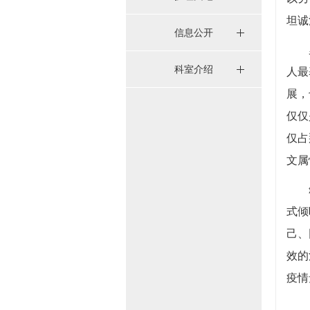
坦诚
信息公开
科室介绍
人最
展，
仅仅
仅占
文属
式倾
己、
效的
疫情