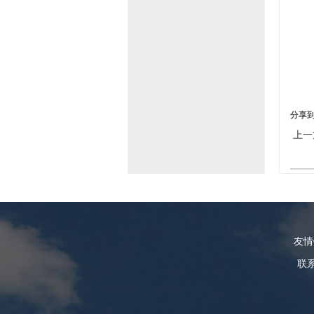
分享
上一
友
联