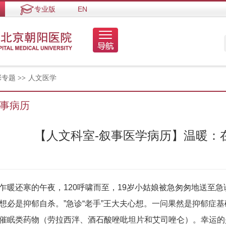
专业版
EN
彩专题
>>
人文医学
事病历
【人文科室-叙事医学病历】温暖：在
乍暖还寒的午夜，120呼啸而至，19岁小姑娘被急匆匆地送至急
想必是抑郁自杀。”急诊“老手”王大夫心想。一问果然是抑郁症
催眠类药物（劳拉西泮、酒石酸唑吡坦片和艾司唑仑）。幸运的