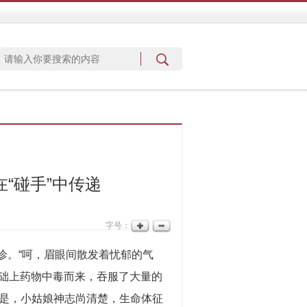
“碰手”中传递
字号：
诊。“呵，眉眼间散发着忧郁的气
基础上药物中毒而来，吞服了大量的
是，小姑娘神志尚清楚，生命体征