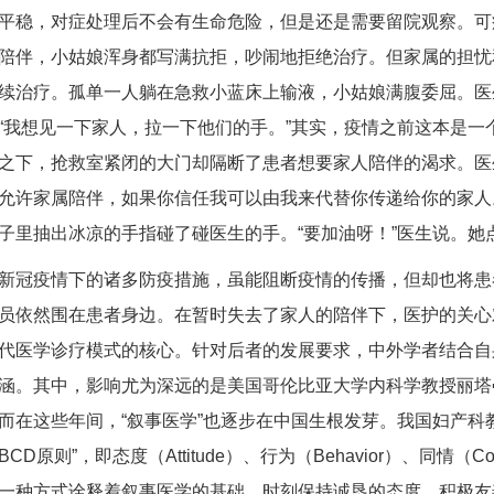
平稳，对症处理后不会有生命危险，但是还是需要留院观察。可
陪伴，小姑娘浑身都写满抗拒，吵闹地拒绝治疗。但家属的担忧
续治疗。孤单一人躺在急救小蓝床上输液，小姑娘满腹委屈。医
“我想见一下家人，拉一下他们的手。”其实，疫情之前这本是一
之下，抢救室紧闭的大门却隔断了患者想要家人陪伴的渴求。医
允许家属陪伴，如果你信任我可以由我来代替你传递给你的家人
子里抽出冰凉的手指碰了碰医生的手。“要加油呀！”医生说。她
新冠疫情下的诸多防疫措施，虽能阻断疫情的传播，但却也将患
员依然围在患者身边。在暂时失去了家人的陪伴下，医护的关心
代医学诊疗模式的核心。针对后者的发展要求，中外学者结合自
涵。其中，影响尤为深远的是美国哥伦比亚大学内科学教授丽塔▪卡
而在这些年间，“叙事医学”也逐步在中国生根发芽。我国妇产科教
BCD原则”，即态度（Attitude）、行为（Behavior）、同情（Com
一种方式诠释着叙事医学的基础。时刻保持诚恳的态度、积极友