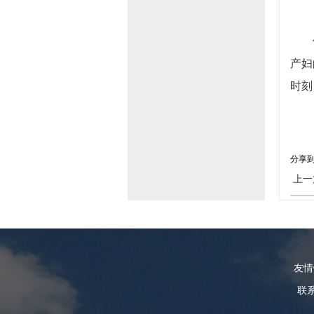
产妇
时刻
分享
上一
友
联