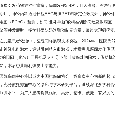
管瘤引发药物难治性癫痫，每周发作3-4次，且因高龄、有放疗
诊后，神经内科通过长程EEG与脑PET精准定位致痫灶，神经
电图（ECoG）监测，如同“北斗导航”般精准切除病灶及致痫
染等并发症时，多学科团队迅速联动制定方案，最终实现癫痫零
童患者救治中，医院同样展现技术突破。2024年，医院为2
走神经电刺激术，通过微创植入刺激器，术后患儿癫痫发作明显
岁的阳阳（化名）开展机器人引导下额叶致癫灶切除术，借助机
除，术后患儿顺利恢复上学能力。
癫痫中心将以成为中国抗癫痫协会二级癫痫中心为新的起点
，充分依托癫痫中心的临床与学术研究平台，继续深化多学科合
服务水平，为广大患者提供优质、高效、精准、便捷、有温度的