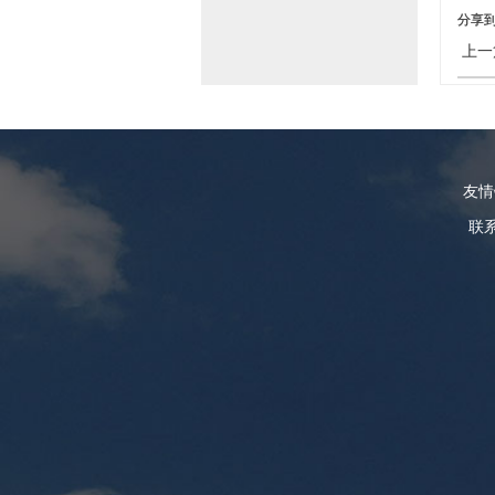
分享
上一
友
联