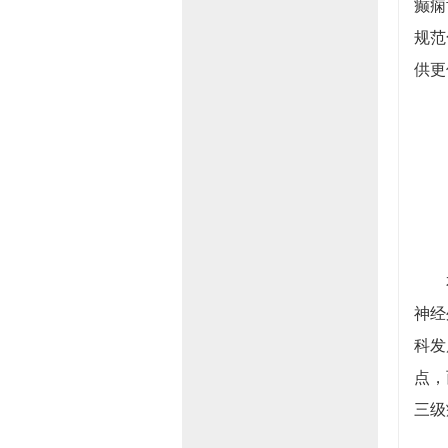
癫痫
规范
供更
本次
神经
科发
点，
三级