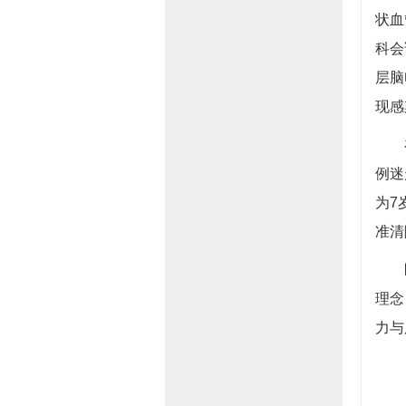
状血
科会
层脑
现感
在儿
例迷
为7
准清
医院
理念
力与