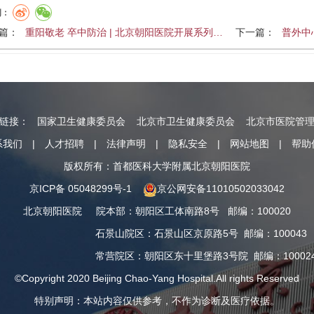
到：
篇：
重阳敬老 卒中防治 | 北京朝阳医院开展系列…
下一篇：
普外中
情链接：
国家卫生健康委员会
北京市卫生健康委员会
北京市医院管
系我们
|
人才招聘
|
法律声明
|
隐私安全
|
网站地图
|
帮助
版权所有：首都医科大学附属北京朝阳医院
京ICP备 05048299号-1
京公网安备11010502033042
北京朝阳医院
院本部
：
朝阳区工体南路8号
邮编：100020
石景山院区
：
石景山区京原路5号
邮编：100043
常营院区
：
朝阳区东十里堡路3号院
邮编：10002
©Copyright 2020 Beijing Chao-Yang Hospital.All rights Reserved
特别声明：本站内容仅供参考，不作为诊断及医疗依据。