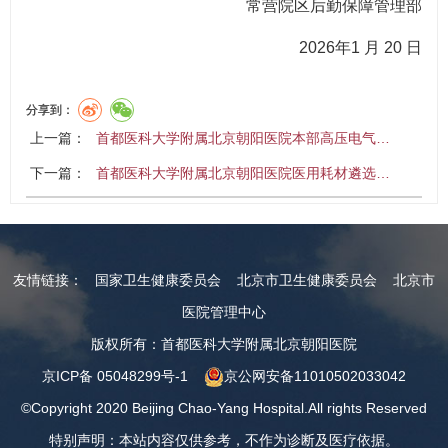
常营院区后勤保障管理部
2026年1 月 20 日
分享到：
上一篇：
首都医科大学附属北京朝阳医院本部高压电气…
下一篇：
首都医科大学附属北京朝阳医院医用耗材遴选…
友情链接：
国家卫生健康委员会
北京市卫生健康委员会
北京市
医院管理中心
版权所有：首都医科大学附属北京朝阳医院
京ICP备 05048299号-1
京公网安备11010502033042
©Copyright 2020 Beijing Chao-Yang Hospital.All rights Reserved
特别声明：本站内容仅供参考，不作为诊断及医疗依据。