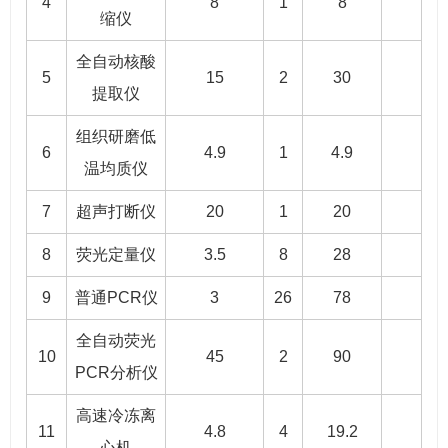
4
8
1
8
缩仪
全自动核酸
5
15
2
30
提取仪
组织研磨低
6
4.9
1
4.9
温均质仪
7
超声打断仪
20
1
20
8
荧光定量仪
3.5
8
28
9
普通PCR仪
3
26
78
全自动荧光
10
45
2
90
PCR分析仪
高速冷冻离
11
4.8
4
19.2
心机