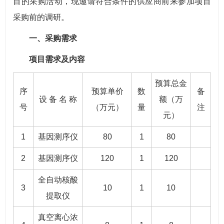
目的采购活动，现邀请符合条件的供应商前来参加项目
采购前的调研。
一、采购需求
项目需求及内容
预算总金
序
预算单价
数
备
设 备 名 称
额（万
号
（万元）
量
注
元）
1
基因测序仪
80
1
80
2
基因测序仪
120
1
120
全自动核酸
3
10
1
10
提取仪
真空离心浓