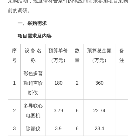
采购活动，现邀请符合条件的供应商前来参加项目采购
前的调研。
一、采购需求
项目需求及内容
序
设 备 名
预算单价
数
预算总金额
备
号
称
（万元）
量
（万元）
注
彩色多普
1
勒超声诊
180
2
360
断仪
多导联心
2
3.79
6
22.74
电图机
3
除颤仪
3.9
6
23.4