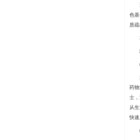
近年
色基
质疏
本
(
北京
药物
士，
从生
快速
(2