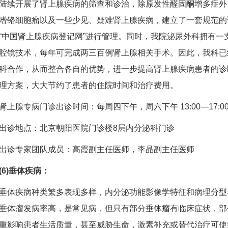
陆续开展了肾上腺疾病的筛查和诊治，除原发性醛固酮增多症外
嗜铬细胞瘤以及一些少见、疑难肾上腺疾病，建立了一套规范的
“中国肾上腺疾病登记网”进行管理。同时，我院泌尿外科拥有一
腔镜技术，每年可完成两三百例肾上腺相关手术。因此，我科已
科合作，从而整合各自的优势，进一步提高肾上腺疾病患者的诊
理方案，大大节约了患者的住院时间和治疗费用。
腺专病门诊出诊时间：每周四下午，周六下午 13:00—17:0
地点：北京朝阳医院门诊楼8层内分泌科门诊
诊专家团队成员：高霞副主任医师，李晶副主任医师
(6)垂体疾病：
疾病种类繁多表现多样，内分泌功能影像学特征和病理分型
垂体瘤发病率高，是常见病，但只有部分垂体瘤有临床症状，部
重影响患者生活质量，甚至威胁生命，激素补充或替代治疗可使