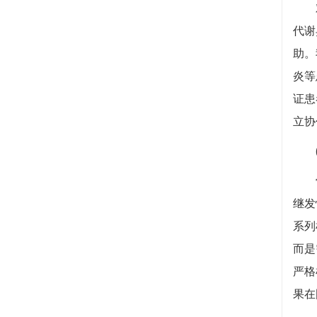
对各
代谢
助。
炎等
证患
立协
(
骨质
继发
系列
而是
严格
果在