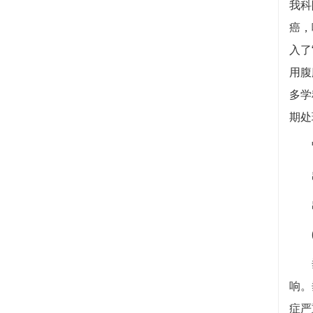
我科
癌，
入了
用腹
多学
期处
肾上
出诊
出
垂体
响。
症严