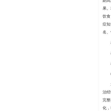
副高
果。
饮食
症知
名、
出诊
出诊
出
北京
治经
完整
化，