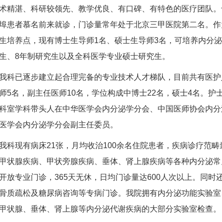
术精湛、科研较领先、教学优良、有口碑、有特色的医疗团队。
埠患者慕名前来就诊，门诊量常年处于北京三甲医院第二名。作
生培养点，现有博士生导师1名、硕士生导师3名，可培养内分泌
生、8年制研究生以及全科医学专业硕士研究生。
已逐步建立起合理完备的专业技术人才梯队，目前共有医护人
师5名，副主任医师10名，学位构成中博士22名，硕士4名。护
科室学科带头人在中华医学会内分泌学分会、中国医师协会内分
医学会内分泌学分会副主任委员。
现有病床21张，月均收治100余名住院患者，疾病诊疗范畴
甲状腺疾病、甲状旁腺疾病、垂体、肾上腺疾病等各种内分泌常
开放专业门诊，365天无休，日均门诊量达600人次以上。同
骨质疏松及糖尿病咨询等专病门诊。我院拥有内分泌功能实验室
甲状腺、垂体、肾上腺等内分泌代谢疾病的大部分实验室检查。