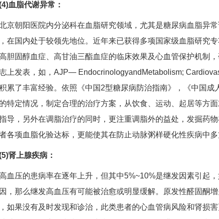
4)血脂代谢异常：
朝阳医院内分泌科在血脂研究领域，尤其是糖尿病血脂异常
，在国内处于较领先地位。近年来已获得多项国家级血脂研究专
高胆固醇血症、高甘油三酯血症的临床效果及心血管保护机制，
上发表，如，AJP— EndocrinologyandMetabolism; Cardiovascul
积累了丰富经验。依照《中国2型糖尿病防治指南》，《中国成
的特定情况，制定合理的治疗方案，从饮食、运动、起居等方面
指导，另外在调脂治疗的同时，更注重调脂外的益处，发掘药物
者各项血脂化验达标，更能使其在防止动脉粥样硬化性疾病中多
(5)肾上腺疾病：
压的患病率在逐年上升，但其中5%~10%是继发因素引起，
因，那么继发高血压有可能被治愈或明显缓解。原发性醛固酮增
，如果没有及时发现和诊治，此类患者的心血管病风险和肾损害