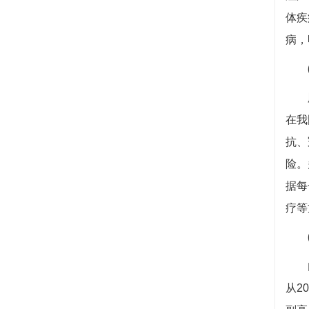
体疾
病，
(
肥胖
在我
抗、
险。
据每
疗等
内分
从2