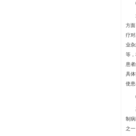
(
北京
方面
疗对
业杂志
等，
患者
具体
使患
高血
制病
之一