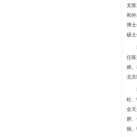
支医
和外
博士
硕士
我科
任医
师。
北京
我科
松、
全天
胖、
病、