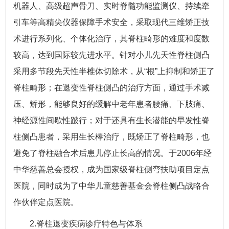
机器人、高级超声骨刀、实时脊髓功能监测仪、持续牵
引车等高精尖仪器保障手术安全，采取现代三维矫正技
术进行系列化、个体化治疗，其脊柱畸形的难度和度数
较高，达到国际较先进水平。针对小儿先天性脊柱侧凸
采用多节段先天性半椎体切除术，从“根”上抑制和矫正了
脊柱畸形；在退变性脊柱侧凸的治疗方面，通过手术减
压、矫形，能够良好的缓解中老年患者腰痛、下肢痛、
神经源性间歇性跛行；对于还具有生长潜能的早发性脊
柱侧凸患者，采用生长棒治疗，既矫正了脊柱畸形，也
避免了脊柱融合术后患儿停止长高的情况。于2006年经
中华慈善总会授权，成为国家级脊柱侧弯扶助项目定点
医院，同时成为了中华儿童慈善基金会脊柱侧凸战略合
作伙伴定点医院。
2.脊柱退变疾病诊疗特色与体系