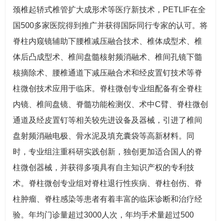
颈椎起轿式椎管扩大成形术等医疗新技术，PETLIF在全
国500多家医院得到推广并获得国际同行专家的认可。将
脊柱内窥镜辅助下腰椎减压融合技术、椎体成型术、椎
体后凸成型术、椎间盘髓核射频消融术、椎间孔镜下髓
核摘除术、腰椎通道下减压融合术和经皮置钉技术等脊
柱微创技术应用于临床。脊柱微创专业组配备有全脊柱
内镜、椎间盘镜、脊髓功能检测仪、术中C臂、脊柱微创
通道及经皮置钉等相关较先进设备及器械，引进了椎间
盘射频消融电极、骨水泥及填充囊袋等高新材料。同
时，专业组注重科研实践创新，独创更加适合国人的脊
柱微创器械，并获得多项具有自主知识产权的专利技
术。脊柱微创专业组对脊柱退行性疾病、脊柱创伤、脊
柱肿瘤、脊柱感染等患者有着丰富的临床诊断和治疗经
验。年均门诊量超过3000人次，年均手术量超过500