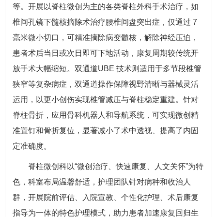
等。开展以脊柱微创为主的各类脊柱外科手术治疗，如
椎间孔镜下髓核摘除术治疗腰椎间盘突出症，仅通过 7
毫米微小切口，可精准摘除病变髓核，解除神经压迫，
患者术后当日或次日即可下地活动，康复周期较传统开
放手术大幅缩短。双通道UBE 技术则适用于多节段椎管
狭窄等复杂病症，双通道操作保障视野清晰与器械灵活
运用，以更小创伤实现椎管减压与脊柱稳定重建。针对
脊柱骨折，应用骨科机器人和导航系统，可实现微创精
准置钉和骨折复位，显著减小了术中透视、提高了内固
定准确度。
脊柱微创科以“微创治疗、快速康复、人文关怀”为特
色，科室布局温馨舒适，护理团队针对病种和收治人
群，开展院前评估、入院宣教、个性化护理、术后康复
指导为一体的特色护理模式，助力患者加速康复回归生