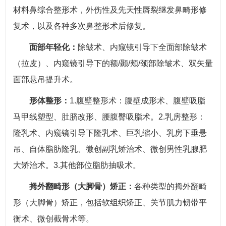
材料鼻综合整形术，外伤性及先天性唇裂继发鼻畸形修
复术，以及各种多次鼻整形术后修复。
面部年轻化：
除皱术、内窥镜引导下全面部除皱术
（拉皮）、内窥镜引导下的额/颞/颊/颈部除皱术、双矢量
面部悬吊提升术。
形体整形：
1.腹壁整形术：腹壁成形术、腹壁吸脂
马甲线塑型、肚脐改形、腰腹臀吸脂术。2.乳房整形：
隆乳术、内窥镜引导下隆乳术、巨乳缩小、乳房下垂悬
吊、自体脂肪隆乳、微创副乳矫治术、微创男性乳腺肥
大矫治术。3.其他部位脂肪抽吸术。
拇外翻畸形（大脚骨）矫正：
各种类型的拇外翻畸
形（大脚骨）矫正，包括软组织矫正、关节肌力韧带平
衡术、微创截骨术等。