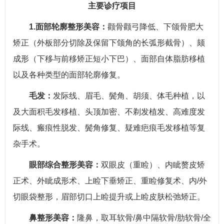
主要诊疗项目
1.面部轮廓整形美容：
颧骨颧弓降低、下颌骨肥大
矫正（外板部分切除及保留下颌角的长弧形截骨）、颏
成形（下移与前移矫正短小下巴）、面部自体脂肪移植
以及各种类型的面部轮廓修复。
毛发：
发际线、眉毛、鬓角、胡须、体毛种植，以
及大面积毛发移植、头顶加密、不剃发植发、高难度发
际线、瘢痕性脱发、鬓角修复、疑难疤痕毛发移植等复
杂手术。
眼部综合整形美容：
双眼皮（重睑）、内眦赘皮矫
正术、外眦成形术、上睑下垂矫正、重睑修复术、内/外
切眼袋整形，眉部切口上睑提升或上睑皮肤松弛矫正。
鼻整形美容：
隆鼻，取耳软骨/鼻中隔软骨/肋软骨/全