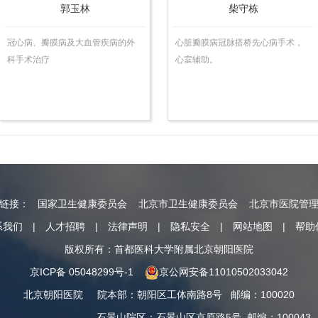
郭玉林
柴守栋
冠心病、瓣膜病及大血管疾病的外
心脏瓣膜病冠脉搭桥先心病手术，
科手术治疗
心室辅助。
情链接：
国家卫生健康委员会
北京市卫生健康委员会
北京市医院管
系我们
|
人才招聘
|
法律声明
|
隐私安全
|
网站地图
|
帮助
版权所有：首都医科大学附属北京朝阳医院
京ICP备 05048299号-1
京公网安备11010502033042
北京朝阳医院
院本部
：
朝阳区工体南路8号
邮编：100020
石景山院区
：
石景山区京原路5号
邮编：100043