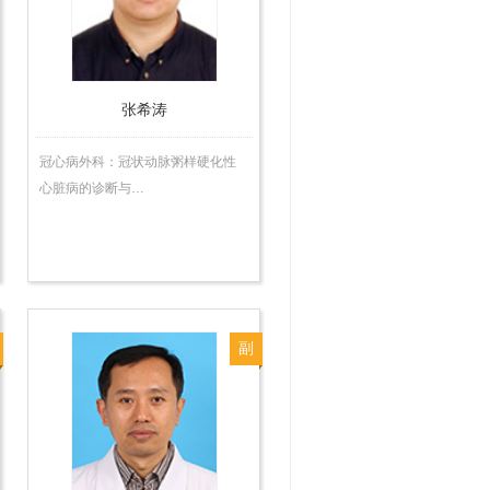
师
张希涛
冠心病外科：冠状动脉粥样硬化性
心脏病的诊断与…
副
主
任
医
师