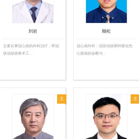
师
师
刘岩
顾松
主要从事冠心病的外科治疗，即冠
冠心病外科：冠状动脉粥样硬化性
状动脉搭桥术工…
心脏病的诊断与…
主
主
任
任
医
医
师
师