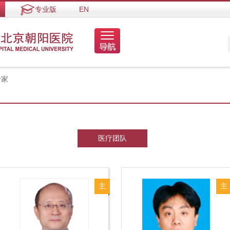
专业版
EN
专家
医疗团队
主
主
任
任
医
医