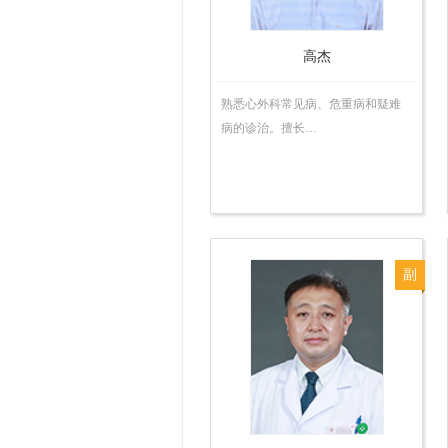
高杰
熟悉心外科常见病、危重病和疑难
病的诊治。擅长…
副
主
任
医
师