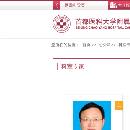
返回引导页
大众版
您所在的位置：
首页
>>
心外科
>>
科室
科室专家
主
任
医