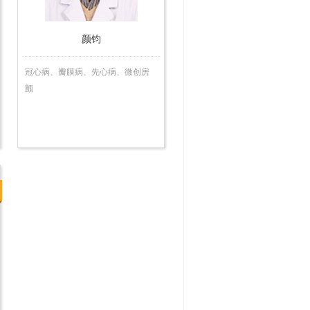
颜钧
冠心病、瓣膜病、先心病、微创房
颤