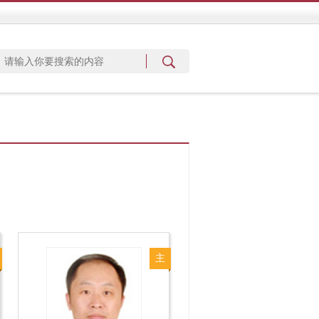
主
任
医