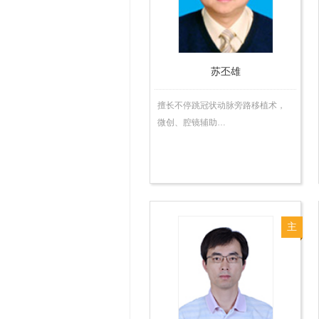
师
苏丕雄
擅长不停跳冠状动脉旁路移植术，
微创、腔镜辅助…
主
任
医
师