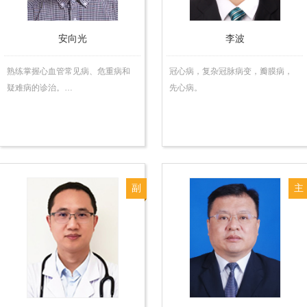
安向光
李波
熟练掌握心血管常见病、危重病和
冠心病，复杂冠脉病变，瓣膜病，
疑难病的诊治。…
先心病。
副
主
主
任
任
医
医
师
师