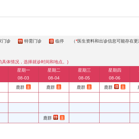
家门诊
特需门诊
临停
（
*
医生资料和出诊信息可能存在更
的具体情况，选择就诊时间和地点。)
星期一
星期二
星期三
星期四
08-03
08-04
08-05
08-06
鹿群
鹿群
鹿群
鹿群
鹿群