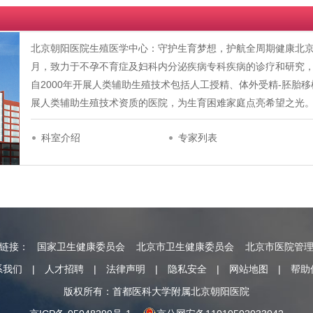
北京朝阳医院生殖医学中心：守护生育梦想，护航全周期健康北京朝
月，致力于不孕不育症及妇科内分泌疾病专科疾病的诊疗和研究
自2000年开展人类辅助生殖技术包括人工授精、体外受精-胚胎
展人类辅助生殖技术资质的医院，为生育困难家庭点亮希望之光。现有
科室介绍
专家列表
情链接：
国家卫生健康委员会
北京市卫生健康委员会
北京市医院管
系我们
|
人才招聘
|
法律声明
|
隐私安全
|
网站地图
|
帮助
版权所有：首都医科大学附属北京朝阳医院