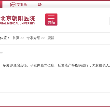
专业版
EN
的位置：
首页
>>
专家介绍
>>
鹿群
士
症、多囊卵巢综合征、子宫内膜异位症、反复流产等疾病治疗，尤其擅长人