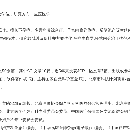
士学位，研究方向：生殖医学
作。擅长不孕症、多囊卵巢综合征、子宫内膜异位症、反复流产等生殖内
等辅助生殖技术。研究领域涉及促排卵方案优化;肿瘤生育学;环境内分泌干扰
余篇，其中SCI文章16篇，近5年来发表JCR一区文章7篇。出版或参与
项，软件著作权1项。主持国家自然科学基金1项、北京市科技计划项目-
项。
育防治组副组长。北京医师协会妇产科专科医师分会常务理事。北京中西
会。北京医学会妇产科专业委员会委员。中国医疗保健国际交流促进会妇
会妇产科专业委员会委员。
杂志》编委、《中华临床医师杂志(电子版)》编委、《中国妇产科临床杂志