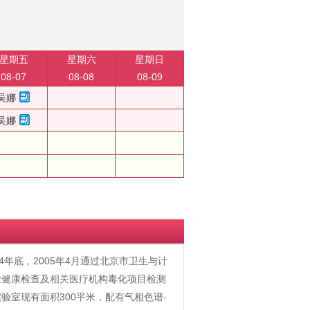
星期五
星期六
星期日
08-07
08-08
08-09
吴娜
吴娜
年底，2005年4月通过北京市卫生与计
业健康检查及相关医疗机构毒化项目检测
室现有面积300平米，配有气相色谱-