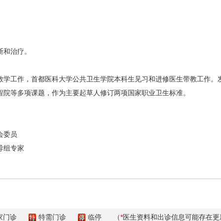
断和治疗。
工作，首都医科大学公共卫生学院本科生见习和进修医生带教工作。发表
程院等多项课题，作为主要起草人修订两项国家职业卫生标准。
会委员
导组专家
家门诊
特需门诊
临停
（
*
医生资料和出诊信息可能存在更