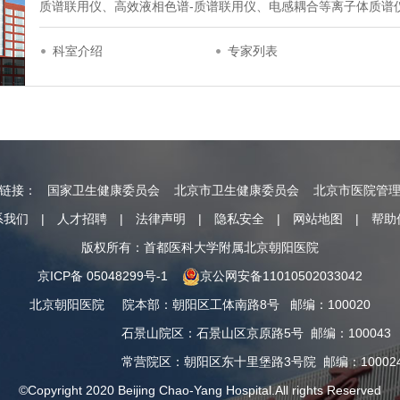
质谱联用仪、高效液相色谱-质谱联用仪、电感耦合等离子体质谱
科室介绍
专家列表
情链接：
国家卫生健康委员会
北京市卫生健康委员会
北京市医院管
系我们
|
人才招聘
|
法律声明
|
隐私安全
|
网站地图
|
帮助
版权所有：首都医科大学附属北京朝阳医院
京ICP备 05048299号-1
京公网安备11010502033042
北京朝阳医院
院本部
：
朝阳区工体南路8号
邮编：100020
石景山院区
：
石景山区京原路5号
邮编：100043
常营院区
：
朝阳区东十里堡路3号院
邮编：10002
©Copyright 2020 Beijing Chao-Yang Hospital.All rights Reserved