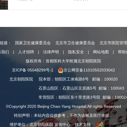
情链接：
国家卫生健康委员会
北京市卫生健康委员会
北京市医院管
系我们
|
人才招聘
|
法律声明
|
隐私安全
|
网站地图
|
帮助
版权所有：首都医科大学附属北京朝阳医院
京ICP备 05048299号-1
京公网安备11010502033042
北京朝阳医院
院本部
：
朝阳区工体南路8号
邮编：100020
石景山院区
：
石景山区京原路5号
邮编：100043
常营院区
：
朝阳区东十里堡路3号院
邮编：10002
©Copyright 2020 Beijing Chao-Yang Hospital.All rights Reserved
特别声明：本站内容仅供参考，不作为诊断及医疗依据。
维护单位：北京朝阳医院 宣传中心 技术支持：