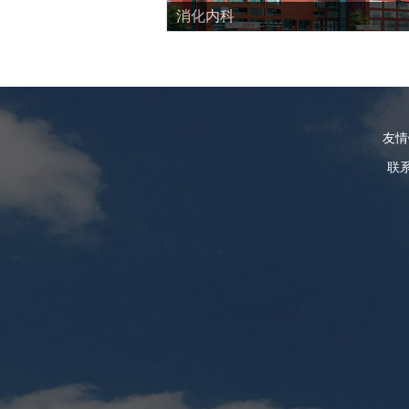
消化内科
友
联