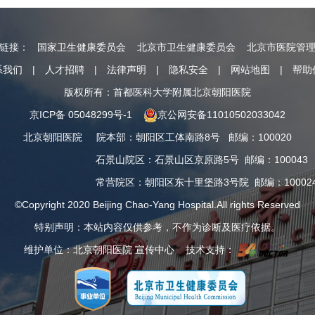
情链接：
国家卫生健康委员会
北京市卫生健康委员会
北京市医院管
系我们
|
人才招聘
|
法律声明
|
隐私安全
|
网站地图
|
帮助
版权所有：首都医科大学附属北京朝阳医院
京ICP备 05048299号-1
京公网安备11010502033042
北京朝阳医院
院本部
：
朝阳区工体南路8号
邮编：100020
石景山院区
：
石景山区京原路5号
邮编：100043
常营院区
：
朝阳区东十里堡路3号院
邮编：10002
©Copyright 2020 Beijing Chao-Yang Hospital.All rights Reserved
特别声明：本站内容仅供参考，不作为诊断及医疗依据。
维护单位：北京朝阳医院 宣传中心 技术支持：