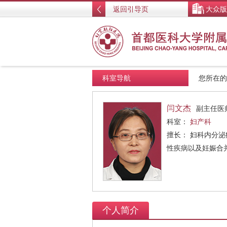
返回引导页
大众版
科室导航
您所在
闫文杰
副主任医
科室：
妇产科
擅长： 妇科内分
性疾病以及妊娠合
个人简介