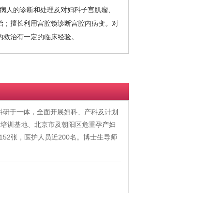
症病人的诊断和处理及对妇科子宫肌瘤、
治；擅长利用宫腔镜诊断宫腔内病变。对
的救治有一定的临床经验。
、科研于一体，全面开展妇科、产科及计划
术培训基地、北京市及朝阳区危重孕产妇
52张，医护人员近200名。博士生导师