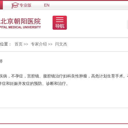
专业版
EN
的位置：
首页
>>
专家介绍
>>
闫文杰
师
泌疾病，不孕症，宫腔镜、腹腔镜治疗妇科良性肿瘤，高危计划生育手术。
并症和妊娠并发症的预防、诊断和治疗。