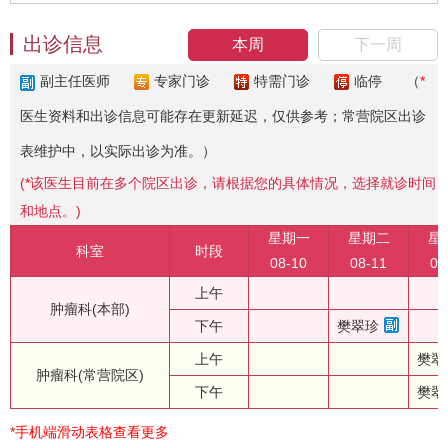
出诊信息
本周
下一周
副主任医师
专家门诊
特需门诊
临停
（
*
医生资料和出诊信息可能存在更新延迟，仅供参考；常营院区出诊
表维护中，以实际出诊为准。）
(
*
该医生目前在多个院区出诊，请根据您的具体情况，选择就诊时间
和地点。)
星期一
星期二
星
科室
时段
08-10
08-11
08
上午
肿瘤科(本部)
下午
樊翠珍
上午
樊翠
肿瘤科(常营院区)
下午
樊翠
*手机端滑动表格查看更多