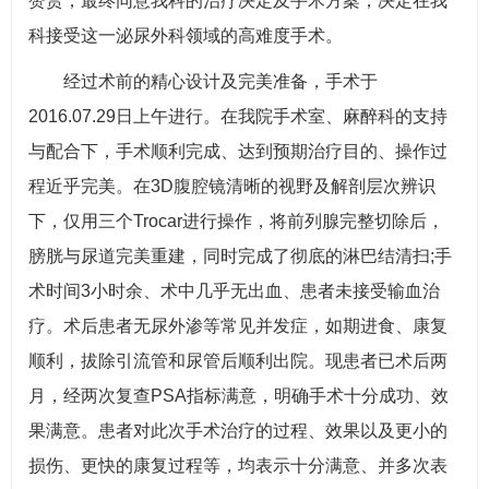
赞赏，最终同意我科的治疗决定及手术方案，决定在我
科接受这一泌尿外科领域的高难度手术。
经过术前的精心设计及完美准备，手术于
2016.07.29日上午进行。在我院手术室、麻醉科的支持
与配合下，手术顺利完成、达到预期治疗目的、操作过
程近乎完美。在3D腹腔镜清晰的视野及解剖层次辨识
下，仅用三个Trocar进行操作，将前列腺完整切除后，
膀胱与尿道完美重建，同时完成了彻底的淋巴结清扫;手
术时间3小时余、术中几乎无出血、患者未接受输血治
疗。术后患者无尿外渗等常见并发症，如期进食、康复
顺利，拔除引流管和尿管后顺利出院。现患者已术后两
月，经两次复查PSA指标满意，明确手术十分成功、效
果满意。患者对此次手术治疗的过程、效果以及更小的
损伤、更快的康复过程等，均表示十分满意、并多次表