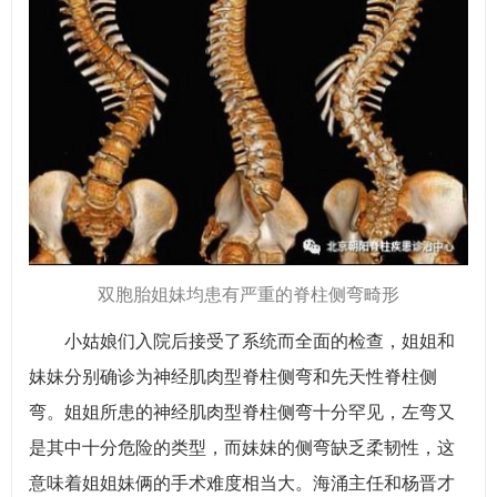
双胞胎姐妹均患有严重的脊柱侧弯畸形
小姑娘们入院后接受了系统而全面的检查，姐姐和
妹妹分别确诊为神经肌肉型脊柱侧弯和先天性脊柱侧
弯。姐姐所患的神经肌肉型脊柱侧弯十分罕见，左弯又
是其中十分危险的类型，而妹妹的侧弯缺乏柔韧性，这
意味着姐姐妹俩的手术难度相当大。海涌主任和杨晋才