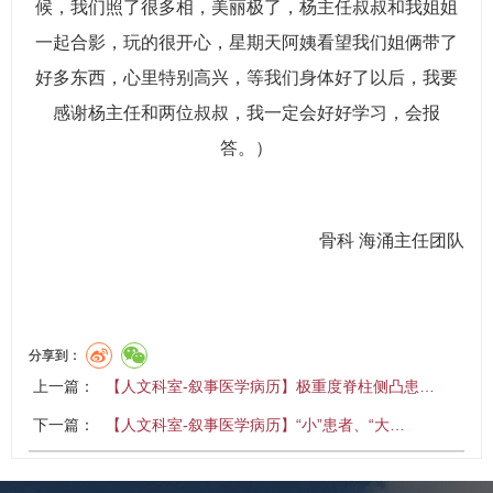
候，我们照了很多相，美丽极了，杨主任叔叔和我姐姐
一起合影，玩的很开心，星期天阿姨看望我们姐俩带了
好多东西，心里特别高兴，等我们身体好了以后，我要
感谢杨主任和两位叔叔，我一定会好好学习，会报
答。）
骨科 海涌主任团队
分享到：
上一篇：
【人文科室-叙事医学病历】极重度脊柱侧凸患…
下一篇：
【人文科室-叙事医学病历】“小”患者、“大…