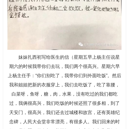
妹妹扎西初写给医生的信（星期五早上杨主任说星
期六的时候我带你们去玩，我们两个很高兴。星期六早
上杨主任手：“你们别吃了，我带你们到外面吃饭”。然后
我和姐姐把新的衣服穿上，我们去吃饭了，吃了靠腰，
白菜呀，鱼呀，糖，肉，水果，没有吃过的我们都吃
过，我俩很高兴，我们吃饭的时候还照了很多相，到了
天安门，很高兴，我们还去过城楼和故宫，还有英雄纪
念碑，人民大会堂非常漂亮，有很多人。我们回来的时