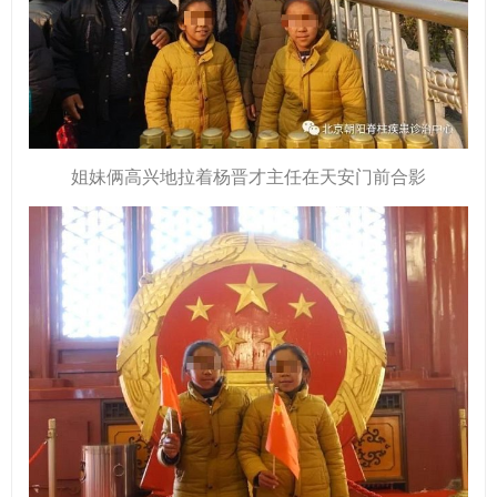
姐妹俩高兴地拉着杨晋才主任在天安门前合影