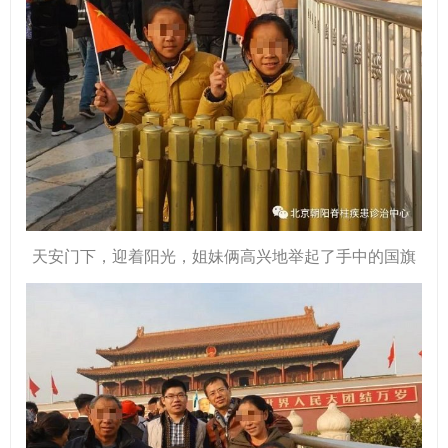
天安门下，迎着阳光，姐妹俩高兴地举起了手中的国旗