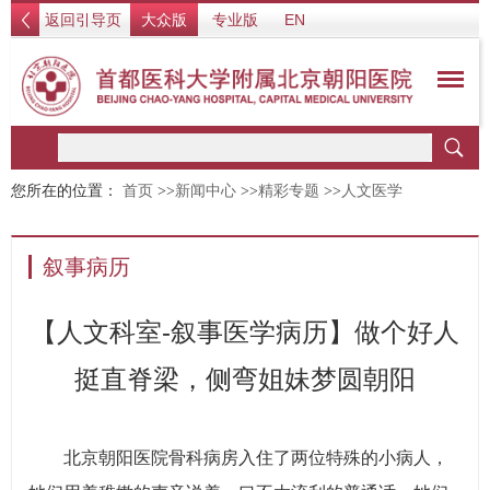
返回引导页
大众版
专业版
EN
您所在的位置：
首页
>>
新闻中心
>>
精彩专题
>>
人文医学
叙事病历
【人文科室-叙事医学病历】做个好人
挺直脊梁，侧弯姐妹梦圆朝阳
北京朝阳医院骨科病房入住了两位特殊的小病人，