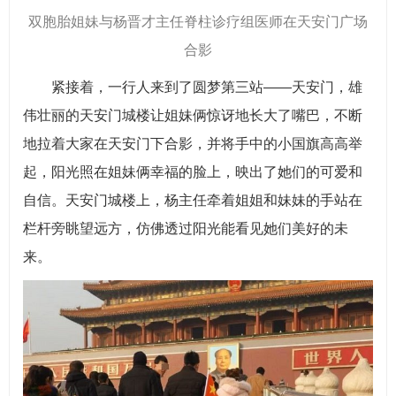
双胞胎姐妹与杨晋才主任脊柱诊疗组医师在天安门广场
合影
紧接着，一行人来到了圆梦第三站——天安门，雄
伟壮丽的天安门城楼让姐妹俩惊讶地长大了嘴巴，不断
地拉着大家在天安门下合影，并将手中的小国旗高高举
起，阳光照在姐妹俩幸福的脸上，映出了她们的可爱和
自信。天安门城楼上，杨主任牵着姐姐和妹妹的手站在
栏杆旁眺望远方，仿佛透过阳光能看见她们美好的未
来。