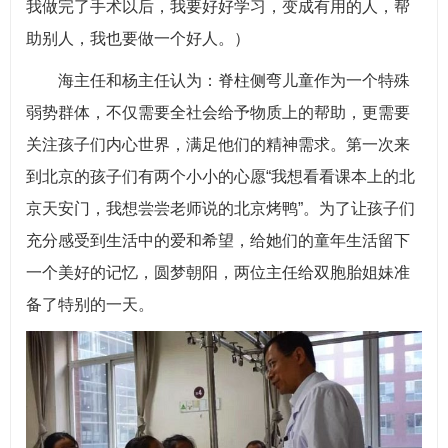
我做完了手术以后，我要好好学习，变成有用的人，帮
助别人，我也要做一个好人。）
海主任和杨主任认为：脊柱侧弯儿童作为一个特殊
弱势群体，不仅需要全社会给予物质上的帮助，更需要
关注孩子们内心世界，满足他们的精神需求。第一次来
到北京的孩子们有两个小小的心愿“我想看看课本上的北
京天安门，我想尝尝老师说的北京烤鸭”。为了让孩子们
充分感受到生活中的爱和希望，给她们的童年生活留下
一个美好的记忆，圆梦朝阳，两位主任给双胞胎姐妹准
备了特别的一天。