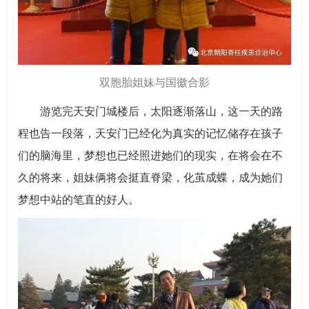
双胞胎姐妹与国徽合影
游览完天安门城楼后，太阳逐渐落山，这一天的路
程也告一段落，天安门已经化为真实的记忆储存在孩子
们的脑海里，梦想也已经照进她们的现实，在将会在不
久的将来，姐妹俩将会挺直脊梁，化茧成蝶，成为她们
梦想中站的笔直的好人。