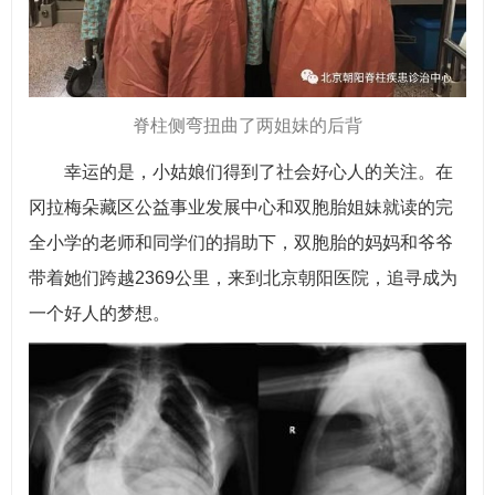
脊柱侧弯扭曲了两姐妹的后背
幸运的是，小姑娘们得到了社会好心人的关注。在
冈拉梅朵藏区公益事业发展中心和双胞胎姐妹就读的完
全小学的老师和同学们的捐助下，双胞胎的妈妈和爷爷
带着她们跨越2369公里，来到北京朝阳医院，追寻成为
一个好人的梦想。