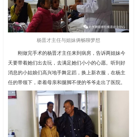
杨晋才主任与姐妹俩畅聊梦想
刚做完手术的杨晋才主任来到病房，告诉两姐妹今
天要带着她们出去玩，去满足她们小小的心愿。听到好
消息的小姑娘们高兴地手舞足蹈，换上新衣服，在杨主
任的带领下，牵着母亲和腿脚不便的爷爷走出了医院。