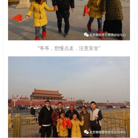
“爷爷，您慢点走，注意安全”