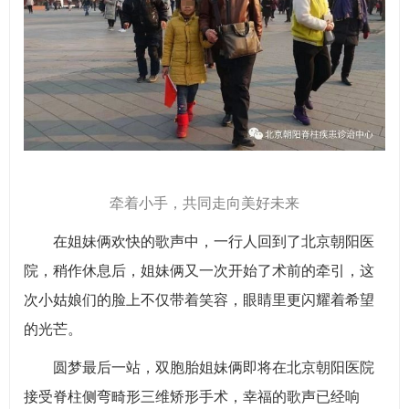
牵着小手，共同走向美好未来
在姐妹俩欢快的歌声中，一行人回到了北京朝阳医
院，稍作休息后，姐妹俩又一次开始了术前的牵引，这
次小姑娘们的脸上不仅带着笑容，眼睛里更闪耀着希望
的光芒。
圆梦最后一站，双胞胎姐妹俩即将在北京朝阳医院
接受脊柱侧弯畸形三维矫形手术，幸福的歌声已经响