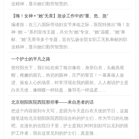
业精神，显示她们勤劳智慧的…
【嗨！女神 • “她”无畏】急诊工作中的“重、危、急”
编者按：在三八国际劳动妇女节来临之际，医院特推出“嗨！女
神·‘她’～”系列宣传主题，共分为“她”专业、“她”温暖、“她”奉
献、“她”无畏等多个专题，旨在弘扬全院女职工无私奉献的职
业精神，显示她们勤劳智慧的…
一个护士的平凡之路
曾经阳光下，我们站在南丁格尔像前，身穿白衣，头戴燕尾
帽，稚嫩的面孔，热切的眼神，庄严的誓言！一幕幕催人奋
进、振奋人心的场景，时常浮现在我的眼前。人人都说护士是
白衣天使，像蝴蝶一样轻盈，像羽毛一样温柔，…
北京朝阳医院西院那些事——来自患者的话
把这个内容留到今天写，是因为今天是白衣天使的节日，这篇
随笔送给北京朝阳医院西院综合科的护士们，作为节日的礼物
吧。在漫长的住院日子里，护士是我们时时刻刻可以见到的医
护工作者，我在这里见到的护士们，真是微…