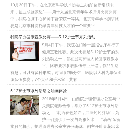
10月30日下午，在北京市科学技术协会主办的“创新引领未
来，创业成就梦想”——第十九届北京青年学术演讲比赛决赛
中，我院心脏中心护师丁舒荣获一等奖。北京青年学术演讲比
赛是北京市科协托举青年科技人才的一个重要平…
我院举办健康宣教比赛——5·12护士节系列活动
5月4日下午，我院在门诊十层报告厅举行了
健康宣教比赛。此次比赛是5·12护士节的系
列活动之一，旨在提高护理人员健康宣教水
平。比赛要求参赛队伍专业严谨，作品生动
有趣，可以有多种形式，时间限制5分钟。医院以大科为单位组
织队伍参赛，7个大科和手术室，共有…
5.12护士节系列活动之油画体验
2018年5月4日，由西院护理管理办公室与中
央美院老师合作，举办了5.12护士节系列活
动之----“朝西春色如许，共绘灼灼芬华”，为
护士们提供了一次与高雅艺术---- “油画”亲密
接触的机会。护理管理办公室主任张海泳、副主任叶春花出席