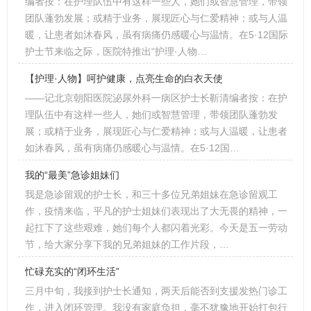
编者按：在护理队伍中有这样一些人，她们或智慧管理，带领
团队蓬勃发展；或精于业务，展现匠心与仁爱精神；或与人温
暖，让患者如沐春风，虽有病痛仍感暖心与温情。在5·12国际
护士节来临之际，医院特推出“护理·人物…
【护理·人物】呵护健康，点亮生命的白衣天使
——记北京朝阳医院泌尿外科一病区护士长靳清编者按：在护
理队伍中有这样一些人，她们或智慧管理，带领团队蓬勃发
展；或精于业务，展现匠心与仁爱精神；或与人温暖，让患者
如沐春风，虽有病痛仍感暖心与温情。在5·12国…
我的“最美”急诊姐妹们
我是急诊留观的护士长，和三十多位兄弟姐妹在急诊留观工
作，疫情来临，平凡的护士姐妹们表现出了大无畏的精神，一
起扛下了这些艰难，她们每个人都闪着光彩。今天是五一劳动
节，给大家分享下我的兄弟姐妹的工作片段，…
忙碌充实的“闭环生活”
三月中旬，我接到护士长通知，两天后能否到支援发热门诊工
作，进入闭环管理。我没有家庭负担，毫不犹豫地开始打包行