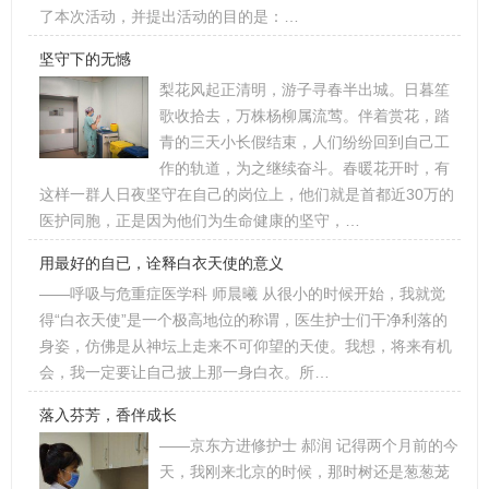
了本次活动，并提出活动的目的是：…
坚守下的无憾
梨花风起正清明，游子寻春半出城。日暮笙
歌收拾去，万株杨柳属流莺。伴着赏花，踏
青的三天小长假结束，人们纷纷回到自己工
作的轨道，为之继续奋斗。春暖花开时，有
这样一群人日夜坚守在自己的岗位上，他们就是首都近30万的
医护同胞，正是因为他们为生命健康的坚守，…
用最好的自已，诠释白衣天使的意义
——呼吸与危重症医学科 师晨曦 从很小的时候开始，我就觉
得“白衣天使”是一个极高地位的称谓，医生护士们干净利落的
身姿，仿佛是从神坛上走来不可仰望的天使。我想，将来有机
会，我一定要让自己披上那一身白衣。所…
落入芬芳，香伴成长
——京东方进修护士 郝润 记得两个月前的今
天，我刚来北京的时候，那时树还是葱葱茏