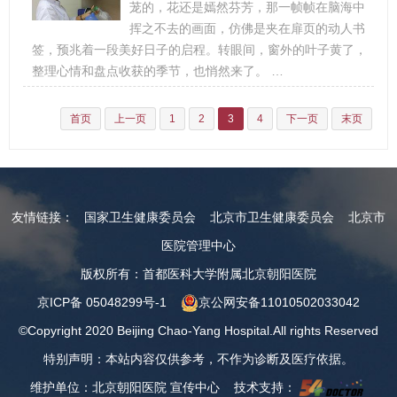
茏的，花还是嫣然芬芳，那一帧帧在脑海中
挥之不去的画面，仿佛是夹在扉页的动人书
签，预兆着一段美好日子的启程。转眼间，窗外的叶子黄了，
整理心情和盘点收获的季节，也悄然来了。 …
首页
上一页
1
2
3
4
下一页
末页
友情链接：
国家卫生健康委员会
北京市卫生健康委员会
北京市
医院管理中心
版权所有：首都医科大学附属北京朝阳医院
京ICP备 05048299号-1
京公网安备11010502033042
©Copyright 2020 Beijing Chao-Yang Hospital.All rights Reserved
特别声明：本站内容仅供参考，不作为诊断及医疗依据。
维护单位：北京朝阳医院 宣传中心 技术支持：