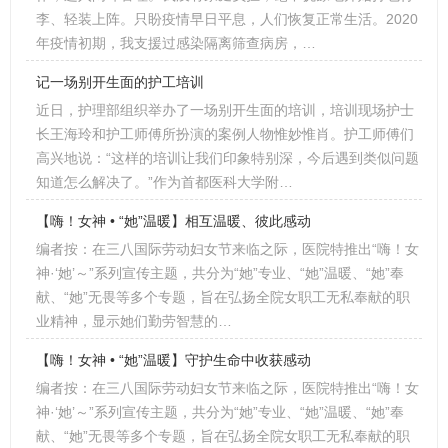
李、轻装上阵。只盼疫情早日平息，人们恢复正常生活。2020
年疫情初期，我支援过感染隔离筛查病房，…
记一场别开生面的护工培训
近日，护理部组织举办了一场别开生面的培训，培训现场护士
长王海玲和护工师傅所扮演的案例人物惟妙惟肖。护工师傅们
高兴地说：“这样的培训让我们印象特别深，今后遇到类似问题
知道怎么解决了。”作为首都医科大学附…
【嗨！女神 • “她”温暖】相互温暖、彼此感动
编者按：在三八国际劳动妇女节来临之际，医院特推出“嗨！女
神·‘她’～”系列宣传主题，共分为“她”专业、“她”温暖、“她”奉
献、“她”无畏等多个专题，旨在弘扬全院女职工无私奉献的职
业精神，显示她们勤劳智慧的…
【嗨！女神 • “她”温暖】守护生命中收获感动
编者按：在三八国际劳动妇女节来临之际，医院特推出“嗨！女
神·‘她’～”系列宣传主题，共分为“她”专业、“她”温暖、“她”奉
献、“她”无畏等多个专题，旨在弘扬全院女职工无私奉献的职