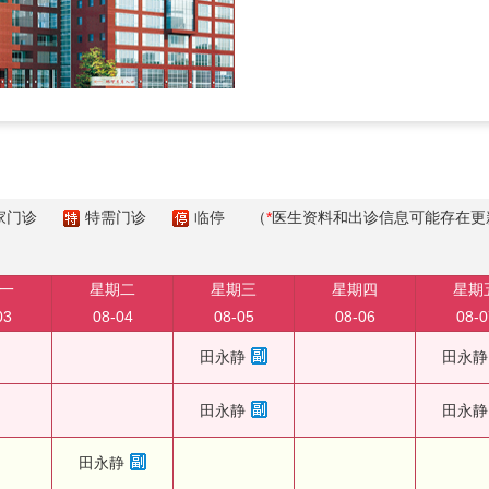
家门诊
特需门诊
临停
（
*
医生资料和出诊信息可能存在更
一
星期二
星期三
星期四
星期
03
08-04
08-05
08-06
08-0
田永静
田永静
田永静
田永静
田永静