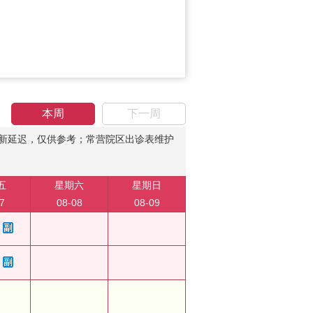
本周
下一周
新延迟，仅供参考；常营院区出诊表维护
五
星期六
星期日
7
08-08
08-09