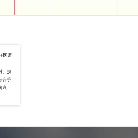
任医师
科、损
综合手
抗衰