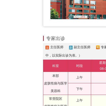
专家出诊
主任医师
副主任医师
专
中，以实际出诊为准。）
星期
科室
时段
08-
本部
上午
皮肤性病与医学
下午
美容科
常营院区
上午