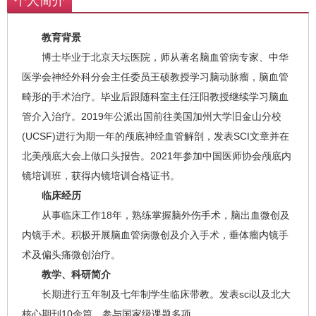
个人简介
教育背景
博士毕业于北京天坛医院，师从著名脑血管病专家、中华
医学会神经外科分会主任委员王硕教授学习脑动脉瘤，脑血管
畸形的手术治疗。毕业后跟随科室主任汪阳教授继续学习脑血
管介入治疗。2019年公派出国前往美国加州大学旧金山分校
(UCSF)进行为期一年的颅底神经血管解剖，发表SCI文章并在
北美颅底大会上做口头报告。2021年参加中国医师协会颅底内
镜培训班，获得内镜培训合格证书。
临床经历
从事临床工作18年，熟练掌握脑外伤手术，脑出血微创及
内镜手术。积极开展脑血管病微创及介入手术，垂体瘤内镜手
术及偏头痛微创治疗。
教学、科研简介
长期进行五年制及七年制学生临床带教。发表sci以及北大
核心期刊10余篇。参与国家级课题多项