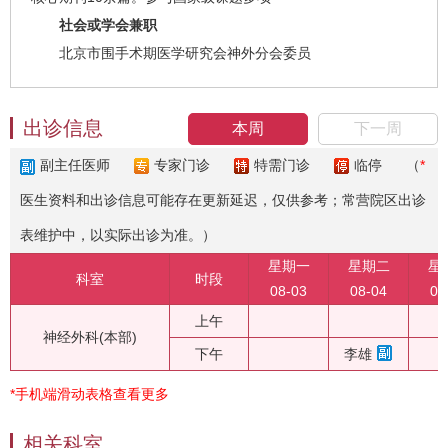
社会或学会兼职
北京市围手术期医学研究会神外分会委员
出诊信息
本周
下一周
副主任医师
专家门诊
特需门诊
临停
（
*
医生资料和出诊信息可能存在更新延迟，仅供参考；常营院区出诊
表维护中，以实际出诊为准。）
星期一
星期二
星
科室
时段
08-03
08-04
08
上午
神经外科(本部)
下午
李雄
*手机端滑动表格查看更多
相关科室