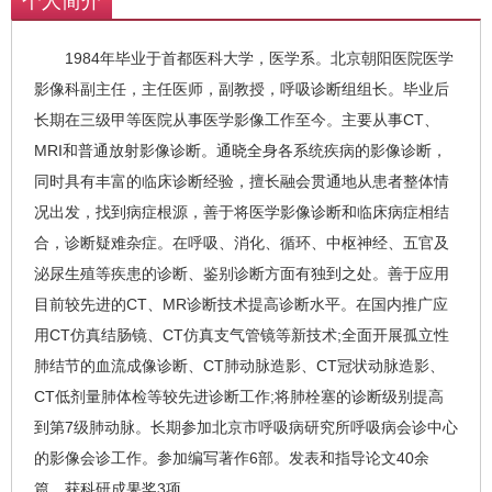
个人简介
1984年毕业于首都医科大学，医学系。北京朝阳医院医学
影像科副主任，主任医师，副教授，呼吸诊断组组长。毕业后
长期在三级甲等医院从事医学影像工作至今。主要从事CT、
MRI和普通放射影像诊断。通晓全身各系统疾病的影像诊断，
同时具有丰富的临床诊断经验，擅长融会贯通地从患者整体情
况出发，找到病症根源，善于将医学影像诊断和临床病症相结
合，诊断疑难杂症。在呼吸、消化、循环、中枢神经、五官及
泌尿生殖等疾患的诊断、鉴别诊断方面有独到之处。善于应用
目前较先进的CT、MR诊断技术提高诊断水平。在国内推广应
用CT仿真结肠镜、CT仿真支气管镜等新技术;全面开展孤立性
肺结节的血流成像诊断、CT肺动脉造影、CT冠状动脉造影、
CT低剂量肺体检等较先进诊断工作;将肺栓塞的诊断级别提高
到第7级肺动脉。长期参加北京市呼吸病研究所呼吸病会诊中心
的影像会诊工作。参加编写著作6部。发表和指导论文40余
篇。获科研成果奖3项。