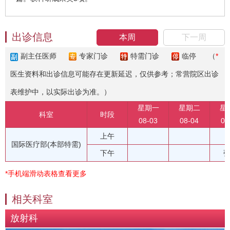
出诊信息
本周
下一周
副主任医师
专家门诊
特需门诊
临停
（
*
医生资料和出诊信息可能存在更新延迟，仅供参考；常营院区出诊
表维护中，以实际出诊为准。）
星期一
星期二
星
科室
时段
08-03
08-04
08
上午
国际医疗部(本部特需)
下午
*手机端滑动表格查看更多
相关科室
放射科