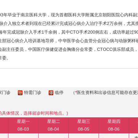
993年毕业于南京医科大学，现为首都医科大学附属北京朝阳医院心内科
冠脉介入独立术者到现在已经累计完成冠心病介入治疗手术2万余例，尤其
每年完成冠脉介入手术1千余例，其中CTO手术200例左右，成功率超过
生部冠心病介入培训基地导师，中华医学会心血管分会冠心病与动脉粥样
副主任委员，中国医疗保健促进会胸痛分会常委，CTOCC俱乐部成员，
常委。
家门诊
特需门诊
临停
（
*
医生资料和出诊信息可能存在更
的具体情况，选择就诊时间和地点。)
星期一
星期二
星期三
星期四
08-03
08-04
08-05
08-06