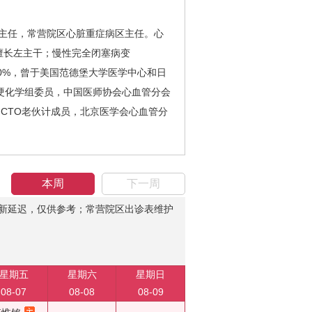
副主任，常营院区心脏重症病区主任。心
擅长左主干；慢性完全闭塞病变
90%，曾于美国范德堡大学医学中心和日
硬化学组委员，中国医师协会心血管分会
CTO老伙计成员，北京医学会心血管分
本周
下一周
新延迟，仅供参考；常营院区出诊表维护
星期五
星期六
星期日
08-07
08-08
08-09