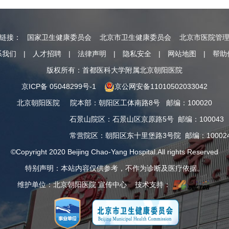
情链接：
国家卫生健康委员会
北京市卫生健康委员会
北京市医院管
系我们
|
人才招聘
|
法律声明
|
隐私安全
|
网站地图
|
帮助
版权所有：首都医科大学附属北京朝阳医院
京ICP备 05048299号-1
京公网安备11010502033042
北京朝阳医院
院本部
：
朝阳区工体南路8号
邮编：100020
石景山院区
：
石景山区京原路5号
邮编：100043
常营院区
：
朝阳区东十里堡路3号院
邮编：10002
©Copyright 2020 Beijing Chao-Yang Hospital.All rights Reserved
特别声明：本站内容仅供参考，不作为诊断及医疗依据。
维护单位：北京朝阳医院 宣传中心 技术支持：