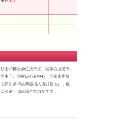
李惟铭
内硕士和博士学位授予点、国家心血管专
胸痛中心、国家级心衰中心、国家家房颤
、心律失常和起搏器植入培训基地），也
点实验室，临床综合实力及学术…