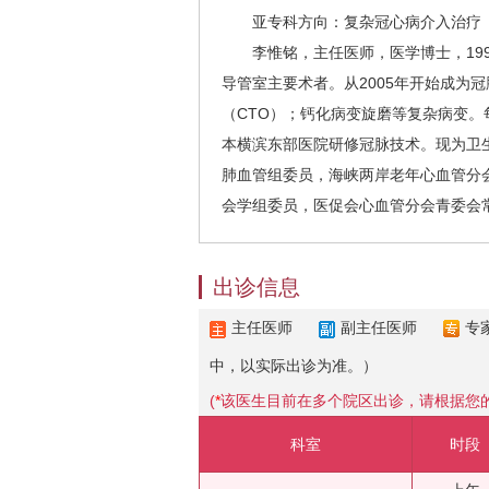
亚专科方向：复杂冠心病介入治疗
李惟铭，主任医师，医学博士，1
导管室主要术者。从2005年开始成为
（CTO）；钙化病变旋磨等复杂病变。
本横滨东部医院研修冠脉技术。现为卫
肺血管组委员，海峡两岸老年心血管分会
会学组委员，医促会心血管分会青委会
出诊信息
主任医师
副主任医师
专
中，以实际出诊为准。）
(
*
该医生目前在多个院区出诊，请根据您
科室
时段