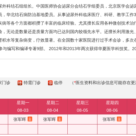
外科结石组组长。中国医师协会泌尿分会结石学组委员，北京医学会泌尿
员，华北结石病防治基地委员。从事泌尿外科临床医疗、科研、教学工作3
疾病等各个方面都积攒了丰富的临床经验。尤其擅长应用各种微创技术治
验，无论是数量还是质量方面均已达到国内较领先水平。还擅长利用激光、
肾积水等复杂病变，疗效显著。在全国数十家医院进行过手术会诊，多次
与编写和编译专著9部。 2012年和2013年两次获得华夏医学科技奖。2
家门诊
特需门诊
临停
（
*
医生资料和出诊信息可能存在更
星期一
星期二
星期三
星期四
08-03
08-04
08-05
08-06
张军晖
张军晖
张军晖