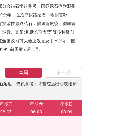
分会结石学组委员，国际尿石症联盟委
0余年，在治疗尿路结石、输尿管狭
疗复杂性尿路结石，输尿管硬镜、输尿管
球囊、支架(包括长期支架)等多种微创
在全国及地方大会上发言及手术演示。国
019年获国家专利1项。
本周
下一周
新延迟，仅供参考；常营院区出诊表维护
星期五
星期六
星期日
08-07
08-08
08-09