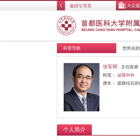
返回引导页
大众版
科室导航
您所在
张军晖
主任医师
科室：
泌尿外科
擅长： 尿路结石
个人简介