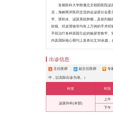
首都医科大学附属北京朝阳医院泌尿
员，海峡两岸医药交流协会泌尿分会委
窄、肾积水、泌尿系统肿瘤，及前列腺
软镜、经皮肾镜等均有上万例的手术经
手段治疗各种原因引起的输尿管狭窄、
内及国际核心期刊上发表论文30余篇，参
出诊信息
主任医师
副主任医师
专
中，以实际出诊为准。）
科室
时段
上午
泌尿外科(本部)
下午