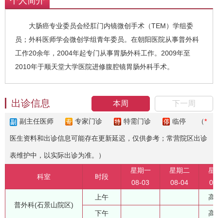
个人简介
大肠癌专业委员会经肛门内镜微创手术（TEM）学组委
员；外科医师学会微创学组青年委员。在朝阳医院从事普外科
工作20余年，2004年起专门从事胃肠外科工作。2009年至
2010年于顺天堂大学医院进修腹腔镜胃肠外科手术。
出诊信息
本周
下一周
副主任医师
专家门诊
特需门诊
临停
（
*
医生资料和出诊信息可能存在更新延迟，仅供参考；常营院区出诊
表维护中，以实际出诊为准。）
星期一
星期二
星
科室
时段
08-03
08-04
08
上午
高
普外科(石景山院区)
下午
高